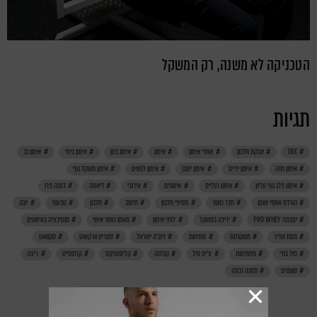
הטכניקה לא משנה, רק המשקל
תגיות
TRX
אבקת חלבון
אחרי אימון
אימון
אימון בטן
אימון ביתי
אימון גב
אימון חזה
אימון ידיים
אימון ישבן
אימון לנשים
אימון משקל גוף
אימון פלג גוף עליון
אימון רגליים
אימונים
אירובי
דיאטה
דנונה פרו
הורדת אחוזי שומן
חדר כושר
חטיפי חלבון
חיטוב
חלבון
טבעוני
יוגה
יטבתה PRO WHEY
ירידה במשקל
לפני אימון
מאמן כושר אישי
מוטיבציה באימונים
מסת שריר
משקולות
מתיחות
נינג'ה ישראל
סטריט וורקאוט
סקוואט
פול בודי
פחמימות
צ'יט מיל
קורונה
קליסטניקס
קרוספיט
ריצה
שומנים
תזונה נכונה