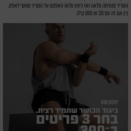
השריר (מתיחה מלאה ואז כיווץ מלא) האפקט על השריר שואף לאפס,
בין אם זה עם 20 או 100 קילו.