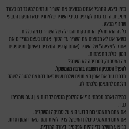
בזמן ביצוע התרגיל אנחנו מכווצים את השריר וגורמים למעבר דם בצורה
מסיבית, הדבר גורם לקרעים בסיבי השריר שלאחריו יבוא התיקון הטבעי
שהגוף מבצע.
כל זה הוא תהליך ההתחזקות והגדילה של השריר ברמה כללית.
כשאר אנו לא מכווצים את השריר עד הסוף אנחנו בעצם מורידים את
אחוז ה"פציעה" של השריר (אותם קרעים הנוצרים באימון) ומפספסים
המון יכולת התפתחות.
מה המסקנה, הטכניקה לא משנה?
להפך! הטכניקה חשובה בהרבה מהמשקל.
תבחרו טוב את אופן האימונים שלכם ועשו זאת בהתאם למטרה לשמה
הלכתם להתאמן מלכתחילה.
במידה ואתם מפתחי גוף או לחלופין מנסים להרזות אין טעם שתרימו
כבד.
אם אתם מתאמני כוח הדגש הוא על טכניקה ומשקלים.
אם אתם מתאמני סיבולת המשקל צריך להיות נמוך מאוד והמון חזרות
בביצוע מושלם כדי להיות אפקטיבי בצורה המרבית.