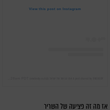
View this post on Instagram
Jul 17, 2019 at 4:28am PDT
A post shared by ONEBODY אתר הכושר של ישראל (@onebody.co.il)
on
אז מה זה פציעה של השריר