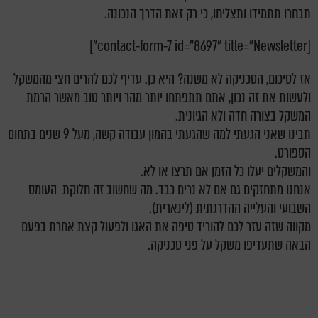
תבחרו תתמידו ותצליחו, כי רק זאת הדרך הנכונה.
[contact-form-7 id="8697" title="Newsletter"]
אז לסיכום, הטכניקה לא משנה? היא כן. עדיף לכם להרים חצי מהמשקל
ולעשות את זה נכון, אתם תתפתחו יותר מהר ויותר טוב מאשר הרמת
המשקל בצורה חדה ולא הגיונית.
תבינו שאני הגעתי למה שהגעתי בהמון עבודה קשה, מעל 9 שנים בתחום
הספורט.
והמשקלים יעלו כל הזמן אם תרצו או לא.
אנחנו מתחזקים גם אם לא נרים כבד. מה שחשוב זה חלוקת העומס
השבועי והעלייה ההדרגתית (לינארית).
מקווה שזה עזר לכם להוריד טיפה את האגו ולפעול קצת אחרת בפעם
הבאה שתעדיפו משקל על פני טכניקה.