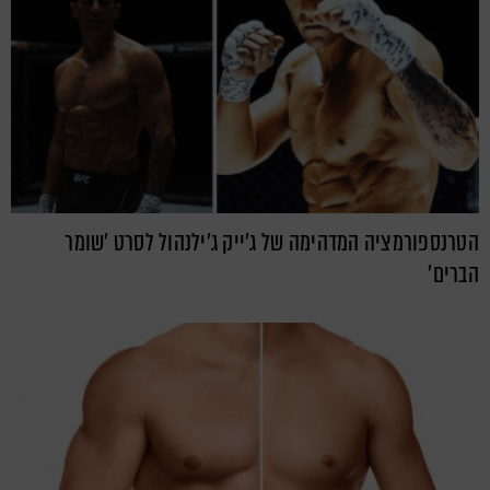
הטרנספורמציה המדהימה של ג'ייק ג'ילנהול לסרט 'שומר
הברים'