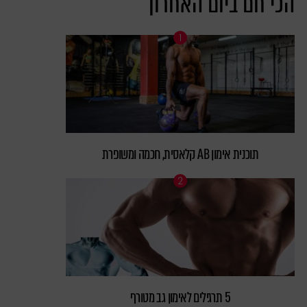
הכי חם ביום האחרון
תוכנית אימון AB קלאסית, חכמה ומשופרת
5 תרגילים לאימון גב מטורף