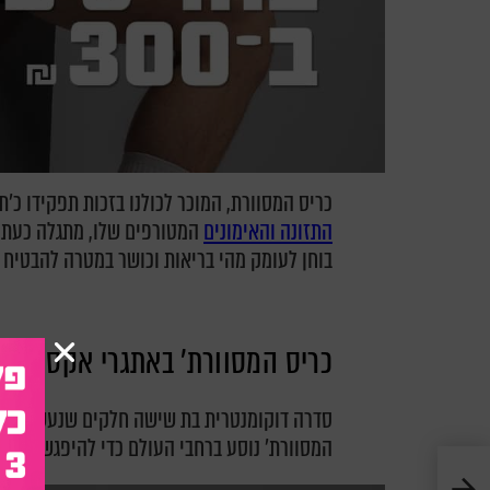
כריס המסוורת, המוכר לכולנו בזכות תפקידו כ'ת
התזונה והאימונים
המטורפים שלו, מתגלה כעת ב
בוחן לעומק מהי בריאות וכושר במטרה להבטיח ח
כריס המסוורת' באתגרי אקסטרים
סדרה דוקומנטרית בת שישה חלקים שנעשתה בשית
המסוורת' נוסע ברחבי העולם כדי להיפגש עם מו