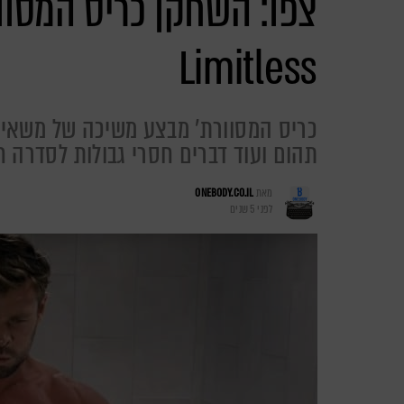
צפו: השחקן כריס המסוו
Limitless
כריס המסוורת' מבצע משיכה של משאיו
תהום ועוד דברים חסרי גבולות לסדרה 
מאת
ONEBODY.CO.IL
לפני 5 שנים