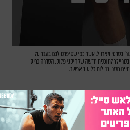
ור' בסרטי מארוול, אשר כפי שסיפרנו לכם בעבר על
טריילר לתוכנית חדשה של דיסני פלוס, הסדרה כריס
יים חסרי גבולות כל עוד אפשר.
 מטורפים
וף של 'דיסני פלוס' ונשיונל ג'יאוגרפיק מציגה את
מחים לאריכות ימים לדחוף את עצמו מחוץ לגבולות.