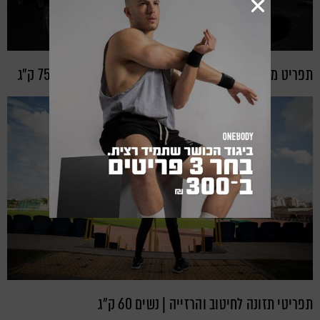
תפריט מסה ONE BODY 2200 קק"ל | גברים ששוקלים 75 ק"ג
תפריטי תזונה לחיטוב והרזייה | נשים 60 ק"ג