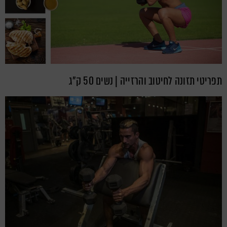
תפריטי תזונה לחיטוב והרזייה | נשים 50 ק"ג