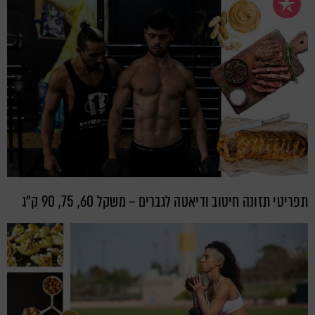
תפריטי תזונה חיטוב ודיאטה לגברים – משקל 60, 75, 90 ק”ג