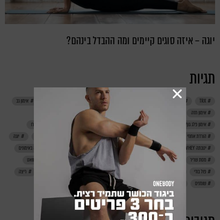
יוגה – איזה סוגים קיימים ומה ההבדל בינהם?
תגיות
TRX
אבקת חלבון
אחרי אימון
אימון
אימון בטן
אימון ביתי
אימון גב
אימון חזה
אימון ידיים
אימון ישבן
אימון לנשים
אימון משקל גוף
אימון פלג גוף עליון
אימון רגליים
אימונים
אירובי
דיאטה
דנונה פרו
הורדת אחוזי שומן
חדר כושר
חטיפי חלבון
חיטוב
חלבון
טבעוני
יוגה
יטבתה PRO WHEY
ירידה במשקל
לפני אימון
מאמן כושר אישי
מוטיבציה באימונים
מסת שריר
משקולות
מתיחות
נינג'ה ישראל
סטריט וורקאוט
סקוואט
פול בודי
פחמימות
צ'יט מיל
קורונה
קליסטניקס
קרוספיט
ריצה
שומנים
תזונה נכונה