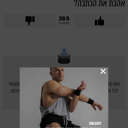
אהבת את הכתבה?
365
Points
מאת
ONEBODY.CO.IL
וואן בודי - אתר הכושר של ישראל: יוצרים לישראלים בית חם ומקצועי
לכל תחום הכושר, תזונה נכונה ואורח חיים בריא על ידי תוכן איכותי,
מקצועי, צעיר ומעניין.