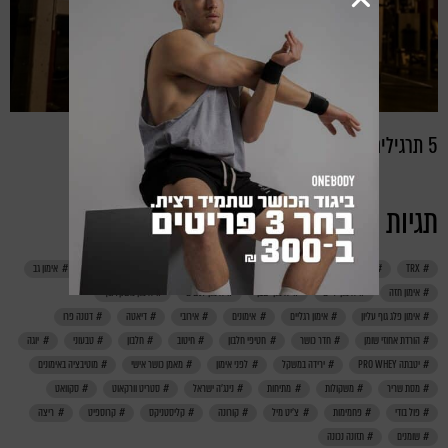
5 תרגילים לגב המשולש האולטימטיבי
תגיות
TRX
אבקת חלבון
אחרי אימון
אימון
אימון בטן
אימון ביתי
אימון גב
אימון חזה
אימון ידיים
אימון ישבן
אימון לנשים
אימון משקל גוף
אימון פלג גוף עליון
אימון רגליים
אימונים
אירובי
דיאטה
דנונה פרו
הורדת אחוזי שומן
חדר כושר
חטיפי חלבון
חיטוב
חלבון
טבעוני
יוגה
יטבתה PRO WHEY
ירידה במשקל
לפני אימון
מאמן כושר אישי
מוטיבציה באימונים
מסת שריר
משקולות
מתיחות
נינג'ה ישראל
סטריט וורקאוט
סקוואט
פול בודי
פחמימות
צ'יט מיל
קורונה
קליסטניקס
קרוספיט
ריצה
שומנים
תזונה נכונה