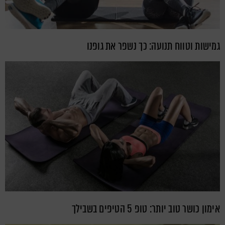
גמישות וטווח תנועה: כך נשפר את גופנו
אימון כושר טוב יותר: טופ 5 הטיפים בשבילך