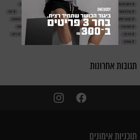
אימון פלג גוף עליון
אימון רגליים
אימונים
אירובי
דיאטה
דנונה פרו
הורדת אחוזי שומן
חדר כושר
חטיפי חלבון
חיטוב
חלבון
טבעוני
יוגה
יטבתה PRO WHEY
ירידה במשקל
לפני אימון
מאמן כושר אישי
מוטיבציה באימונים
מסת שריר
משקולות
מתיחות
נינג'ה ישראל
סטריט וורקאוט
סקוואט
פול בודי
פחמימות
צ'יט מיל
קורונה
קליסטניקס
קרוספיט
ריצה
שומנים
תזונה נכונה
תגובות אחרונות
instagram
facebook
תוכניות אימונים