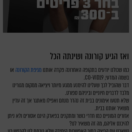
ואז הגיע קורונה ושינתה הכל
כמו שכולנו יודעים בתקופה האחרונה פקדה אותנו
מגיפת הקורונה
או
בשמה המדעי, CO-VID19.
דבר שהוביל לכך שעלינו להימנע ממגע מיותר ויציאה ממקום מגורינו
מלבד לדברים חיוניים וביניהם ספורט.
שלא תטעו אימונים בבית זה נהדר מנחם ואפילו מאתגר אך זה עדין
משאיר אותנו בבית.
אזורים המוניים כמו חדרי כושר ומתקנים בפארק הינם אסורים ולא ניתן
להיכנס אליהם, מה זה משאיר לנו?
נשארנו עם הריצה בתור האפשרות היחידה שלא גורמת לנו להרגיש רע