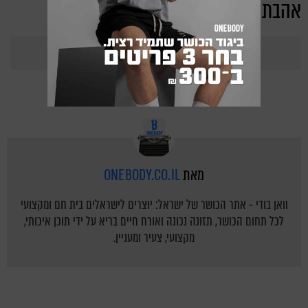
אהבת את הכתבה?
369
Points
מאת
ONEBODY.CO.IL
וואן בודי - אתר הכושר של ישראל: יוצרים לישראלים בית חם ומקצועי
לכל תחום הכושר, תזונה נכונה ואורח חיים בריא על ידי תוכן איכותי,
מקצועי, צעיר ומעניין.