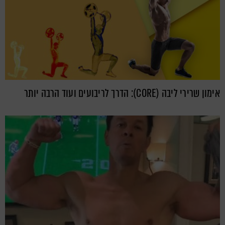
אימון שרירי ליבה (CORE): הדרך לריבועים ועוד הרבה יותר