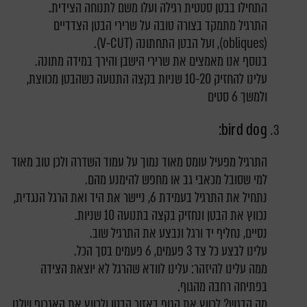
התחילו בבטן סטטית רגילה ועלו משם לתנוחה הצידית.
התרגיל מתמקד בצורה טובה על שרירי הבטן הצדדיים
(obliques), ועל הבטן התחתונה (V-CUT).
בנוסף אנו מאמצים את שרירי הישבן והירך במידה מתונה.
עלינו להחזיק 10-20 שניות בקצה התנועה כשהבטן מכווצת,
ולמשך 6 סטים
bird dog:
התרגיל מפעיל עומס מאוד נמוך על עמוד השדרה ולכן טוב מאוד
למי שסובל מכאבי גב או מחפש להימנע מהם.
נתחיל את התרגיל בעמידת 6, ניישר את היד ואת הרגל הנגדית,
נכווץ את הבטן ונחזיק בקצה בתנועה 10 שניות.
נסיים, נחליף יד ורגל ונבצע את התרגיל שוב.
עלינו לבצע כל צד 3 פעמים, 6 פעמים בסך הכל.
ממה עלינו להיזהר: עלינו לוודא שהרגל לא יוצאת הצידה
בפתיחה רחבה מהגוף.
מה הדגש? לכווץ את הגוף באזור הבטן ולכווץ את האגרוף שלנו