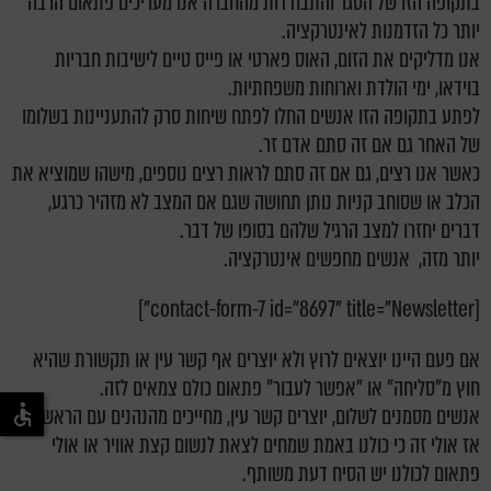
בתקופה הזו של הסגר והתבודדות מהחברה אנו מעריכים פתאום הרבה
יותר כל הזדמנות לאינטרקציה.
אנו מדליקים את הזום, האוס פארטי או פייס טיים לישיבות חבריות
בוידאו, ימי הולדת וארוחות משפחתיות.
לפתע בתקופה הזו אנשים החלו לפתח שיחות סרק להתעניינות בשלומו
של האחר גם אם זה סתם אדם זר.
כאשר אנו רצים, גם אם זה סתם לראות רצים נוספים, מישהו שמוציא את
הכלב או שסוחב קניות נותן תחושה שגם אם המצב לא מזהיר כרגע,
דברים יחזרו למצב הרגיל שלהם בסופו של דבר.
יותר מזה, אנשים מחפשים אינטרקציה.
[contact-form-7 id="8697" title="Newsletter"]
אם פעם היינו יוצאים לרוץ ולא יוצרים אף קשר עין או תקשורת שהיא
חוץ מ"סליחה" או "אפשר לעבור" פתאום כולם צמאים לזה.
אנשים מסמנים לשלום, יוצרים קשר עין, מחייכים מהנהנים עם הראש.
אז אולי זה כי כולנו באמת שמחים לצאת לנשום קצת אוויר או אולי
פתאום לכולנו יש הסיח דעת משותף.