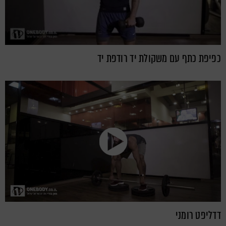
כפיפת כתף עם משקולת יד רודפת יד
דדליפט רומני