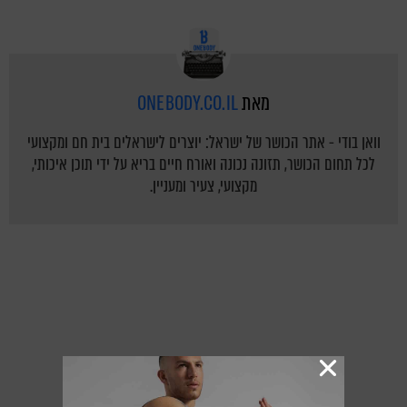
מאת
ONEBODY.CO.IL
וואן בודי - אתר הכושר של ישראל: יוצרים לישראלים בית חם ומקצועי
לכל תחום הכושר, תזונה נכונה ואורח חיים בריא על ידי תוכן איכותי,
מקצועי, צעיר ומעניין.