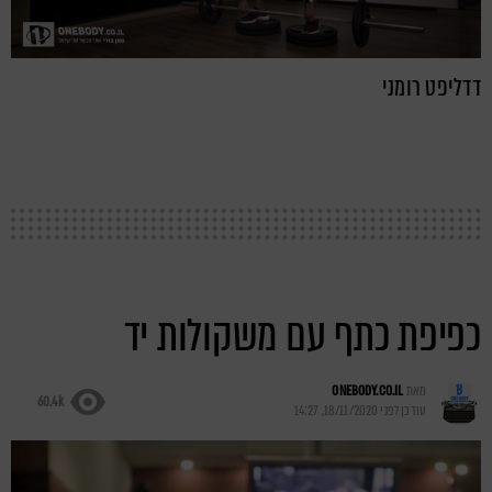
דדליפט רומני
כפיפת כתף עם משקולות יד
מאת
ONEBODY.CO.IL
60.4k
עודכן לפני
18/11/2020, 14:27