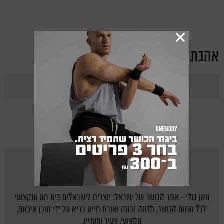
אהבת את הכתבה?
365
Points
מאת
ONEBODY.CO.IL
וואן בודי - אתר הכושר של ישראל: יוצרים לישראלים בית חם ומקצועי
לכל תחום הכושר, תזונה נכונה ואורח חיים בריא על ידי תוכן איכותי,
מקצועי, צעיר ומעניין.