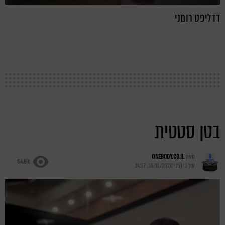
דדליפט רומני
בטן סטטית
מאת
ONEBODY.CO.IL
54.8k
עודכן לפני
18/11/2020, 14:17