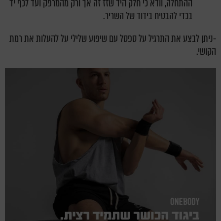
ההתחלה, וודא כי חלק היד שזז זה אך ורק מהמרפק ועד לכף יד
בכדי להבטיח בידוד של השריר.
-ניתן לבצע את התרגיל על ספסל עם שיפוע שלילי על להעלות את רמת
הקושי.