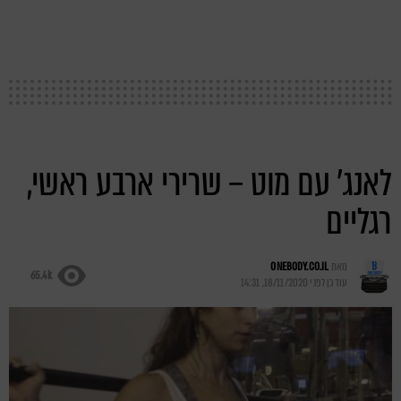
לאנג' עם מוט – שרירי ארבע ראשי,
רגליים
מאת
ONEBODY.CO.IL
65.4k
עודכן לפני
18/11/2020, 14:31