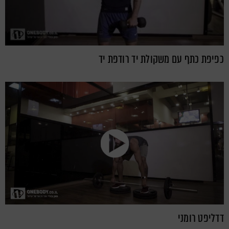
כפיפת כתף עם משקולת יד רודפת יד
דדליפט רומני