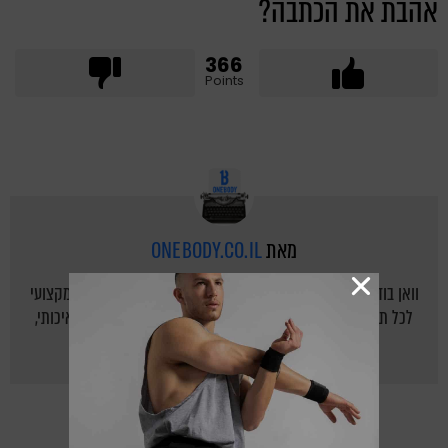
אהבת את הכתבה?
366
Points
מאת
ONEBODY.CO.IL
וואן בודי - אתר הכושר של ישראל: יוצרים לישראלים בית חם ומקצועי
לכל תחום הכושר, תזונה נכונה ואורח חיים בריא על ידי תוכן איכותי,
מקצועי, צעיר ומעניין.