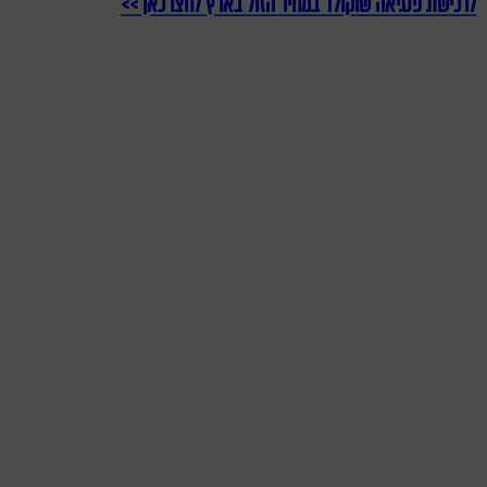
לרכישת פנגיאה שוקולד במחיר הזול בארץ לחצו כאן >>