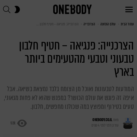
חי
SWITCH
SKIN
Menu
עמוד הבית
You are here:
עולם התזונה
הצרכנייה
הצרכנייה: פנגיאה – חטיף חלבון טבעוני וטבעי מהטעימים ביותר בארץ
הצרכנייה: פנגיאה – חטיף חלבון
טבעוני וטבעי מהטעימים ביותר
בארץ
המודעות לטבעונות ואוכל מן הצומח בלבד נמצאת בשיאה. אבל
איפה זה פוגש את עולם הכושר? במפגש שהוא לא פחות מגאוני,
טעים בטירוף ומפוצץ במה שכולנו מחפשים, חלבון.
מאת
ONEBODY.CO.IL
52k
עודכן לפני
לפני 4 שנים