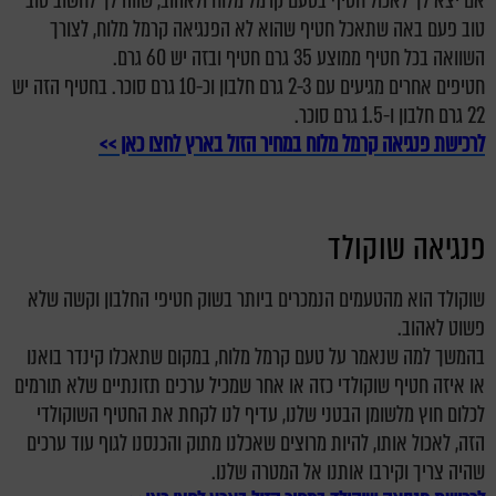
אם יצא לך לאכול חטיף בטעם קרמל מלוח ולאהוב, שווה לך לחשוב טוב
טוב פעם באה שתאכל חטיף שהוא לא הפנגיאה קרמל מלוח, לצורך
השוואה בכל חטיף ממוצע 35 גרם חטיף ובזה יש 60 גרם.
חטיפים אחרים מגיעים עם 2-3 גרם חלבון וכ-10 גרם סוכר. בחטיף הזה יש
22 גרם חלבון ו-1.5 גרם סוכר.
לרכישת פנגיאה קרמל מלוח במחיר הזול בארץ לחצו כאן >>
פנגיאה שוקולד
שוקולד הוא מהטעמים הנמכרים ביותר בשוק חטיפי החלבון וקשה שלא
פשוט לאהוב.
בהמשך למה שנאמר על טעם קרמל מלוח, במקום שתאכלו קינדר בואנו
או איזה חטיף שוקולדי כזה או אחר שמכיל ערכים תזונתיים שלא תורמים
לכלום חוץ מלשומן הבטני שלנו, עדיף לנו לקחת את החטיף השוקולדי
הזה, לאכול אותו, להיות מרוצים שאכלנו מתוק והכנסנו לגוף עוד ערכים
שהיה צריך וקירבו אותנו אל המטרה שלנו.