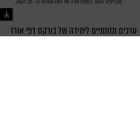
ומכניסים לתנור בטמפרטורה של 180 מעלות לכ- 25 דקות.
ערכים תזונתיים ליחידה של בורקס דפי אורז
במילוי תרד:
135 קלוריות
9 גרם חלבון
10.5 גרם פחמימה
6 גרם שומן
טיפ הזהב:
להגיש עם עגבניות חתוכות, ביצה קשה, מלפפון חתוך ומטבל
עגבניות / גבינה לבנה.