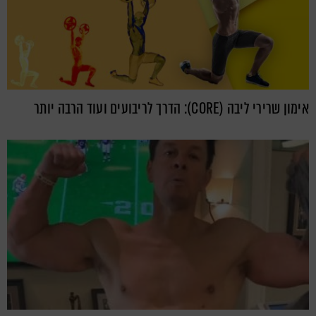
אימון שרירי ליבה (CORE): הדרך לריבועים ועוד הרבה יותר