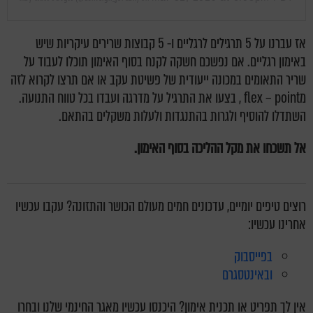
אז עברנו על 5 תרגילים לרגליים ו- 5 קבוצות שרירים עיקריות שיש
באימון רגליים. אם נפשכם חשקה לקנח בסוף האימון תוכלו לעבוד על
שריר התאומים במכונה ייעודית של פשיטת עקב או אם תרצו לקרוא לזה
מflex – point , בצעו את התרגיל על מדרגה ועבדו בכל טווח התנועה.
השתדלו להוסיף ולגרות בהתנגדות ולעלות משקלים בהתאם.
אל תשכחו את מקל ההליכה בסוף האימון.
רוצים טיפים יומיים, עדכונים חמים מעולם הכושר והתזונה? עקבו עכשיו
אחרינו עכשיו:
בפייסבוק
ובאינטסגרם
אין לך תפריט או תכנית אימון? היכנסו עכשיו מאגר החינמי שלנו ובחרו