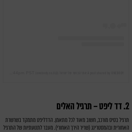
Feb 24, 2019 at 10:44pm PST
A post shared by ONEBODY אתר הכושר של ישראל (@onebody.co.il)
on
2. דד ליפט – תרגיל האלים
תרגיל בסיס מורכב, חשוב מאוד לכל מתאמן. הדדליפט מתמקד בשרשרת
האחורית ובהמסטרינג (שריר הירך האחורי). מעבר לתנועתיות של התרגיל