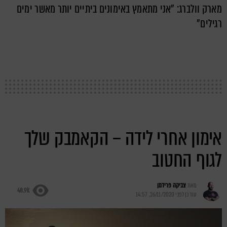
מארק וולברג: "אני מתאמץ באימונים ביתיים יותר מאשר ימים
רגילים"
אימון אחרי לידה – הקאמבק שלך
לגוף החטוב
מאת
צביקה פרידמן
48.9k
עודכן לפני
26/11/2020, 14:57