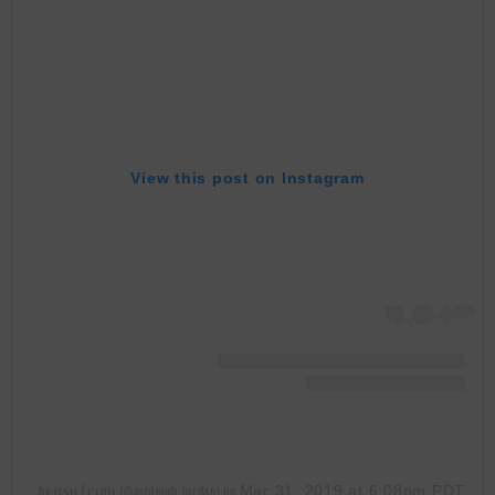
View this post on Instagram
Mar 31, 2019 at 6:08pm PDT
A post shared by αѕнℓєιgн (@ashleigh_jordan)
on