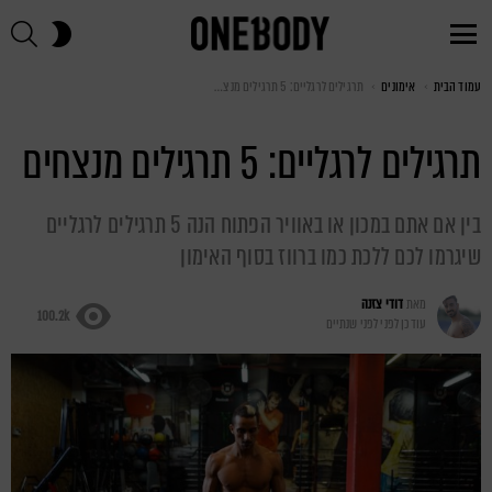
חי
SWITCH
SKIN
Menu
עמוד הבית
You are here:
אימונים
תרגילים לרגליים: 5 תרגילים מנצחים
תרגילים לרגליים: 5 תרגילים מנצחים
בין אם אתם במכון או באוויר הפתוח הנה 5 תרגילים לרגליים
שיגרמו לכם ללכת כמו ברווז בסוף האימון
מאת
דודי צזנה
100.2k
עודכן לפני
לפני שנתיים