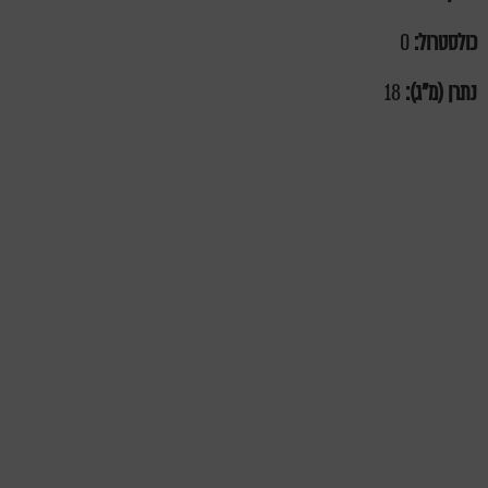
כולסטרול:
0
נתרן (מ"ג):
18