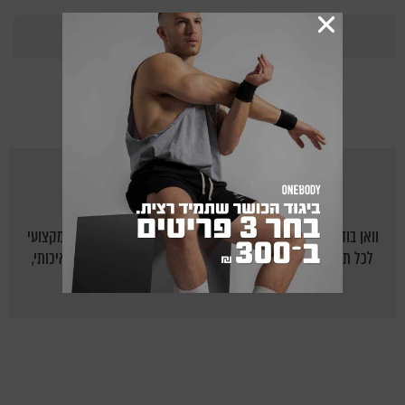
365
Points
מאת
ONEBODY.CO.IL
וואן בודי - אתר הכושר של ישראל: יוצרים לישראלים בית חם ומקצועי
לכל תחום הכושר, תזונה נכונה ואורח חיים בריא על ידי תוכן איכותי,
מקצועי, צעיר ומעניין.