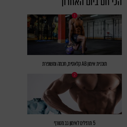
הכי חם ביום האחרון
תוכנית אימון AB קלאסית, חכמה ומשופרת
5 תרגילים לאימון גב מטורף