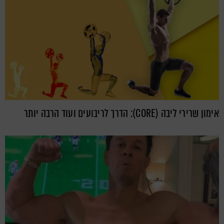
אימון שרירי ליבה (CORE): הדרך לריבועים ועוד הרבה יותר