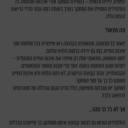
נפשית, פיזית ורגשית – בתחילת המחקר ומדי ארבעה שבועות. כל
התלמידים התחילו את המחקר בערך באותה רמה עבור מדדי בריאות
הנפש הללו.
מה מצאו?
לאחר 12 שבועות, מתאמנים בקבוצה ראו שיפורים בכל שלושת סוגי
איכות החיים, כמו גם ירידה ברמות הלחץ שלהם.
לשם השוואה, מתאמני סולו רק שיפרו את איכות החיים המנטלית –
למרות שהם התאמנו כשעה יותר מדי שבוע מאשר המתאמנים
הקבוצתיים. עבור קבוצת הביקורת, לא רמת הלחץ ולא איכות החיים
השתנו כל כך עד סוף המחקר.
למחקר יש מגבלות מסוימות, כולל גודלו הקטן והכללה של סטודנטים
לרפואה בלבד.
אך לא כל כך מהר..
התלמידים הורשו גם לבחור קבוצת אימון משלהם, כך שייתכנו הבדלים