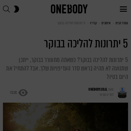
חי
SWITCH
SKIN
Menu
עמוד הבית
You are here:
אימונים
קרדיו
5 יתרונות להליכה בבוקר
5 יתרונות להליכה בבוקר
5 יתרונות להליכה בבוקר? כשאתה מתעורר בבוקר, ייתכן
שתנועה לא תהיה בראש סדר העדיפויות שלך. אבל להתחיל את
היום בטיול
מאת
ONEBODY.CO.IL
72.2k
לפני 4 שנים