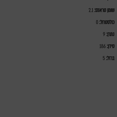
שומן טראנס:
2.1
כולסטרול:
0
נתרן:
9
סידן:
186
ברזל:
5