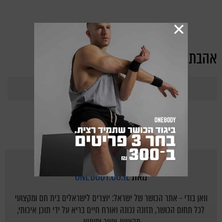
אהבת את הכתבה?
365
Points
מאת
ONEBODY.CO.IL
וואן בודי - אתר הכושר של ישראל: יוצרים לישראלים בית חם ומקצועי
לכל תחום הכושר, תזונה נכונה ואורח חיים בריא על ידי תוכן איכותי,
מקצועי, צעיר ומעניין.