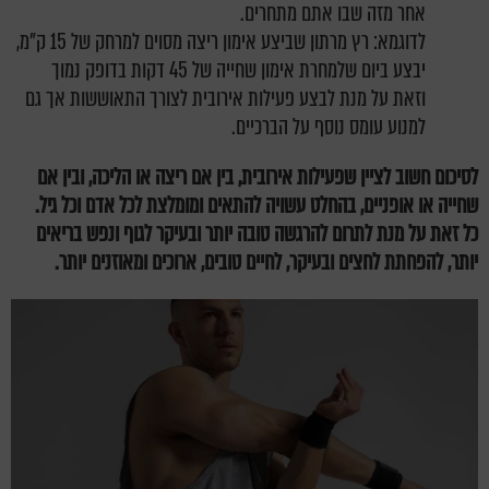
אחר מזה שבו אתם מתחרים.
לדוגמא: רץ מרתון שביצע אימון ריצה מסוים למרחק של 15 ק"מ,
יבצע ביום שלמחרת אימון שחייה של 45 דקות בדופק נמוך
וזאת על מנת לבצע פעילות אירובית לצורך התאוששות אך גם
למנוע עומס נוסף על הברכיים.
לסיכום חשוב לציין שפעילות אירובית, בין אם ריצה או הליכה, ובין אם
שחייה או אופניים, בהחלט עשויה להתאים ומומלצת לכל אדם וכל גיל.
כל זאת על מנת לתרום להרגשה טובה יותר ובעיקר לגוף ונפש בריאים
יותר, להפחתת לחצים ובעיקר, לחיים טובים, ארוכים ומאוזנים יותר.