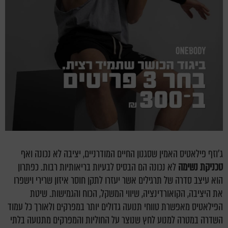
ג'וזף פילאטיס האמין שסגנון החיים המודרניים, יציבה לא נכונה ואף
טכניקת נשימה
לא נכונה הם הבסיס לבעיות בריאותיות רבות. כפתרון
הוא עיצב סדרה של תרגילים אשר יעזרו לתקן חוסר איזון שרירי וישפרו
את היציבה, הקואורדינציה, שיווי המשקל, הכוח והגמישות. שיטת
הפילאטיס מאפשרת טווחי תנועה גדולים יותר במפרקים ולאורך כל עמוד
השדרה במטרה למנוע לחץ שנוצר על החוליות והמפרקים מתנועה בלתי