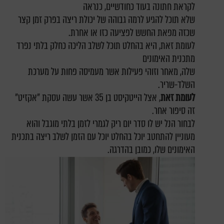
לקראת חתונה בעוד כחודשיים, כנראה
שלא תוכל להגיע לרמה גבוהה של יכולת ריצה בפרק זמן קצר
שכזה מפאת החשש לפציעה כזו או אחרת.
לעומת זאת, היא בהחלט תוכל לשלב הליכה כחלק בלתי נפרד
מתכנית האימונים
שלה, מאחר וזוהי פעילות אשר מעמיסה פחות על מערכת
השלד-שריר.
לעומת זאת
, אצל הייטקיסט בן 35 אשר עשה עסקת "אקזיט"
זה סיפור אחר.
לבחור הנל יש לו סדר יום ריק לגמרי לזמן בלתי מוגבל והוא
מעוניין להתחטב יוכל בהחלט יוכל עם הזמן לשלב ריצה בתכנית
האימונים שלו, כמובן בהדרגה.