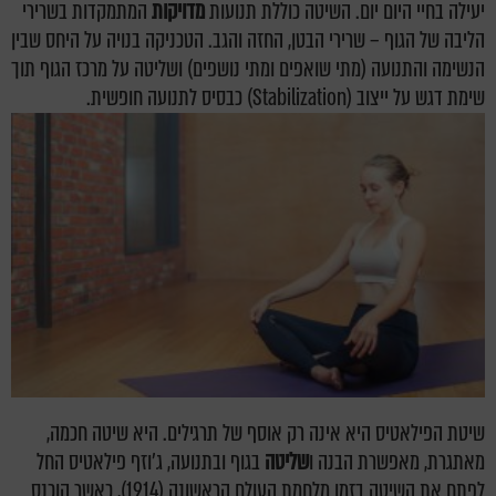
יעילה בחיי היום יום. השיטה כוללת תנועות
מדויקות
המתמקדות בשרירי
הליבה של הגוף – שרירי הבטן, החזה והגב. הטכניקה בנויה על היחס שבין
הנשימה והתנועה (מתי שואפים ומתי נושפים) ושליטה על מרכז הגוף תוך
שימת דגש על ייצוב (Stabilization) כבסיס לתנועה חופשית.
שיטת הפילאטיס היא אינה רק אוסף של תרגילים. היא שיטה חכמה,
מאתגרת, מאפשרת הבנה ו
שליטה
בגוף ובתנועה, ג'וזף פילאטיס החל
לפתח את השיטה בזמן מלחמת העולם הראשונה (1914), כאשר הוכנס