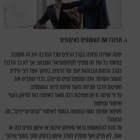
תפזרו את העומסים באימונים
ישנה אמירה נפוצה בקרב הרצים שכל המרבה אין זה משובח,
במיוחד כל עוד זה מוסיף לקילומטראז' השבועי, אך לא כך הדבר!
בקרב הרמות הגבוהות יותר של הרצים, בעיקר אצל רצי עילית
(הטופ העולמי, אלה שמתפרנסים מריצה), בכדי שתבינו את
חשיבות הדבר שכיחה מאוד שיטת פיזור העומסים.
על פי שיטה זו יש חשיבות רבה מאוד לאימוני כוח לחיזוק הגוף
ואימוני גמישות
לשימור ושיפור טווח התנועה בנוסף לאימוני "קרוס טריינינג", מה
הכוונה?
על מנת להתאושש כראוי מאימון איכות או אימון עצים כזה או
אחר, לא מזיק ואף מומלץ לשלב אימון בדופק נמוך בענף אירובי