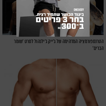
הטרנספורמציה המדהימה של ג'ייק ג'ילנהול לסרט 'שומר
הברים'