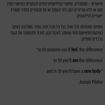
שיעורים – מתמכרים. שיעורי הפילאטיס יכולים להתקיים כשיעורי מזרן
(עם או ללא אביזרים כגון כדור וגומה) או על מכשירים בחדרי סטודיו
ייעודיים לפילאטיס.
השיטה מתאימה לכל אחד בכל גיל ובכל מצב גופני. מומלצת בעיקר
כשיקום מפציעות ולמי שאוהב לעבוד נכון, להכיר ולהתחבר אל הגוף
ברבדים נוספים.
In 10 sessions you'll
feel
the difference"
in 20 you'll
see
the difference
new body
" and in 30 you'll have a
Joseph Pilates.