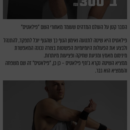
הסבר קטן על העולם המדהים שעומד מאחורי השם "פילאטיס"
פילאטיס היא שיטה לתנועה ואימון הגוף כך שהגוף יוכל לתפקד, להתנהל
ולבצע את הפעולות היומיומיות הפשוטות בצורה נכונה המאפשרת
מינימום מאמץ ומניעת שחיקה ופציעות מיותרות.
ממציא השיטה נקרא ג'וזף פילאטיס – כן כן, "פילאטיס" זה שם משפחה
והממציא הוא גבר.