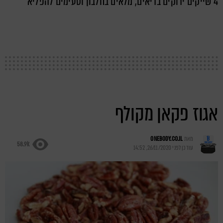
4 שייקים ירוקים בריאים, מלאים בחלבון וטעימים להפליא
אגוז פקאן מקולף
מאת
ONEBODY.CO.IL
58.9k
עודכן לפני
26/11/2020, 14:52