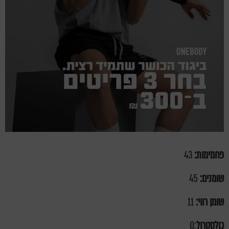
פחמימות:
43
שומנים:
45
שומן רווי:
11
כולסטרול
:0