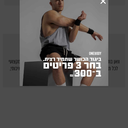
Points
מאת
ONEBODY.CO.IL
וואן בודי - אתר הכושר של ישראל: יוצרים לישראלים בית חם ומקצועי
לכל תחום הכושר, תזונה נכונה ואורח חיים בריא על ידי תוכן איכותי,
מקצועי, צעיר ומעניין.