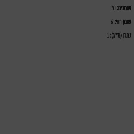
שומנים:
70
שומן רווי:
6
נתרן (מ"'ג):
1