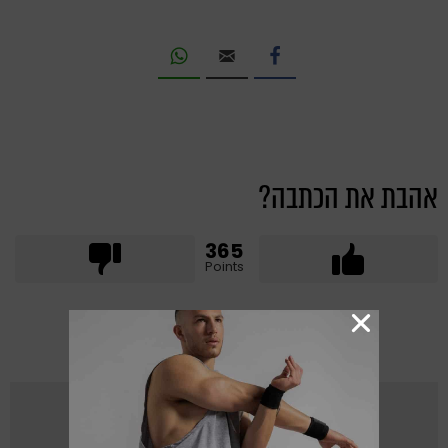
אהבת את הכתבה?
365
Points
מאת
ONEBODY.CO.IL