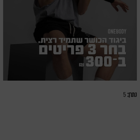
נתרן:
5