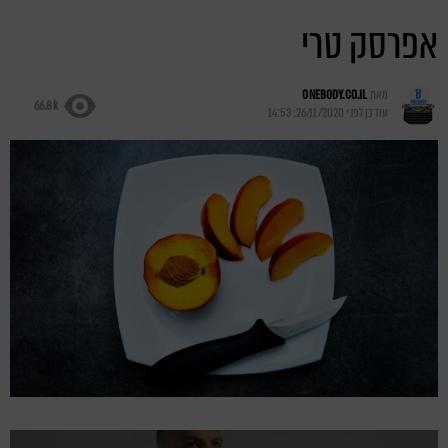
אפרסק טרי
מאת
ONEBODY.CO.IL
66.8k
עודכן לפני
26/11/2020, 14:53