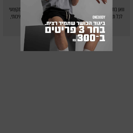
וואן בודי - אתר הכושר של ישראל: יוצרים לישראלים בית חם ומקצועי
לכל תחום הכושר, תזונה נכונה ואורח חיים בריא על ידי תוכן איכותי,
מקצועי, צעיר ומעניין.