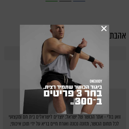
אהבת את הכתבה?
367
Points
מאת
ONEBODY.CO.IL
וואן בודי - אתר הכושר של ישראל: יוצרים לישראלים בית חם ומקצועי
לכל תחום הכושר, תזונה נכונה ואורח חיים בריא על ידי תוכן איכותי,