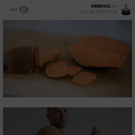
מאת
ONEBODY.CO.IL
62.4k
עודכן לפני
26/11/2020, 14:53