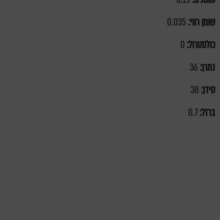
שומן רווי:
0.035
כולסטרול:
0
נתרן:
36
סידן:
38
ברזל:
0.7