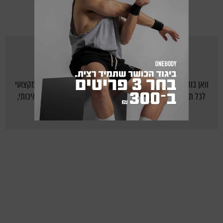
מאת
ONEBODY.CO.IL
וואן בודי - אתר הכושר של ישראל: יוצרים לישראלים בית חם ומקצועי
לכל תחום הכושר, תזונה נכונה ואורח חיים בריא על ידי תוכן איכותי,
מקצועי, צעיר ומעניין.