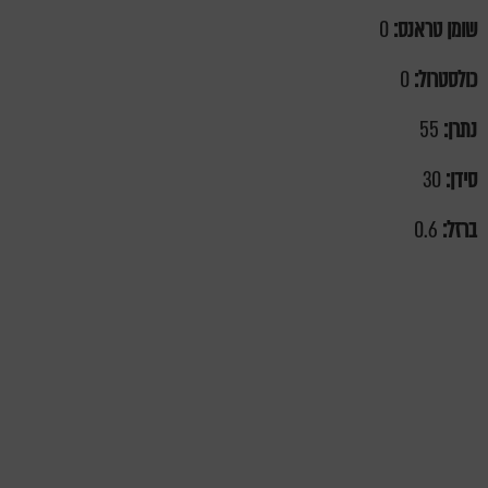
שומן טראנס:
0
כולסטרול:
0
נתרן:
55
סידן:
30
ברזל:
0.6