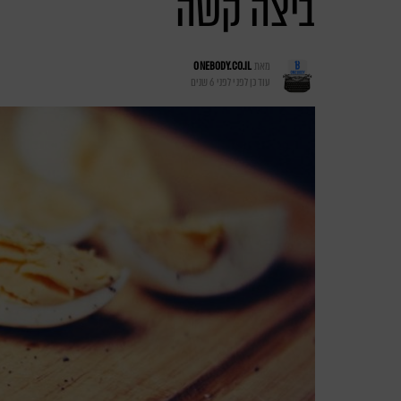
ביצה קשה
מאת
ONEBODY.CO.IL
עודכן לפני
לפני 6 שנים