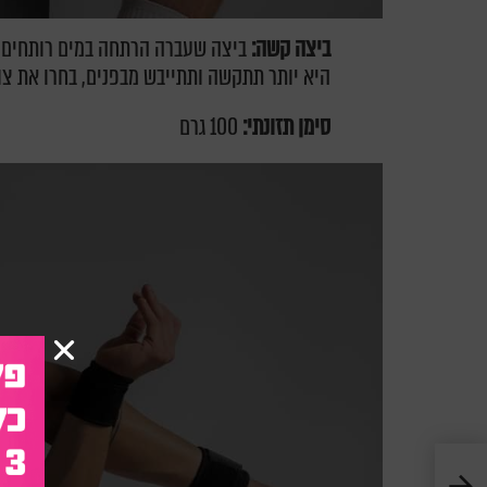
ביצה קשה:
ביצה שעברה הרתחה במים רותחים ז
היא יותר תתקשה ותתייבש מבפנים, בחרו את צו
סימן תזונתי:
100 גרם