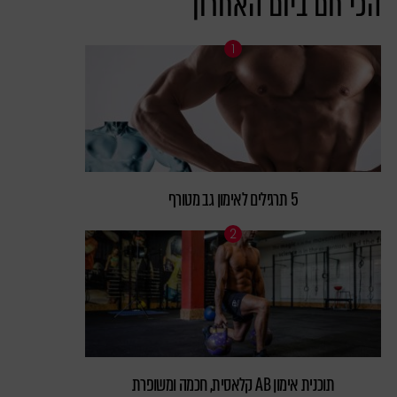
הכי חם ביום האחרון
5 תרגילים לאימון גב מטורף
תוכנית אימון AB קלאסית, חכמה ומשופרת