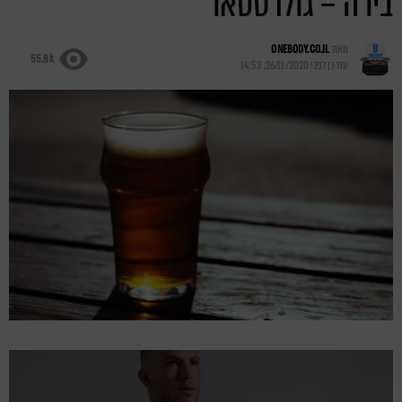
בירה – גולדסטאר
מאת
ONEBODY.CO.IL
55.8k
עודכן לפני
26/11/2020, 14:53