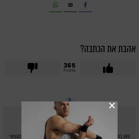
אהבת את הכתבה?
365
Points
מאת
ONEBODY.CO.IL
וואן בודי - אתר הכושר של ישראל: יוצרים לישראלים בית חם ומקצועי