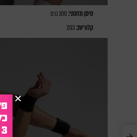
סימן תזונתי:
100 גרם
קלוריות:
203