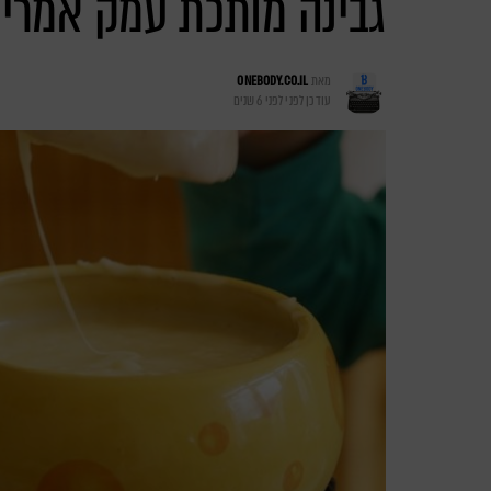
גבינה מותכת עמק אמריק
מאת
ONEBODY.CO.IL
עודכן לפני
לפני 6 שנים