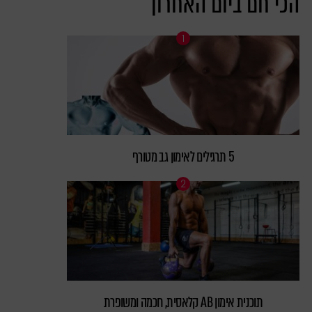
הכי חם ביום האחרון
5 תרגילים לאימון גב מטורף
תוכנית אימון AB קלאסית, חכמה ומשופרת