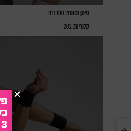
סימן תזונתי:
100 גרם
קלוריות:
202