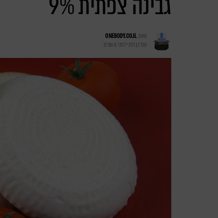
גבינה צפתית 9%
מאת
ONEBODY.CO.IL
עודכן לפני
לפני 6 שנים