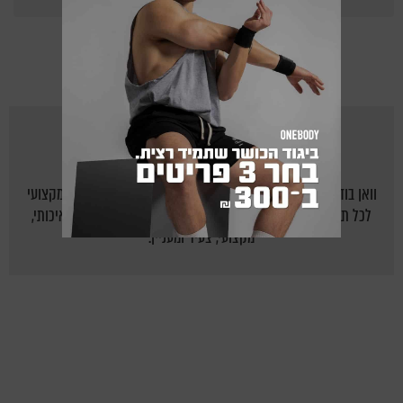
Points
מאת
ONEBODY.CO.IL
וואן בודי - אתר הכושר של ישראל: יוצרים לישראלים בית חם ומקצועי
לכל תחום הכושר, תזונה נכונה ואורח חיים בריא על ידי תוכן איכותי,
מקצועי, צעיר ומעניין.