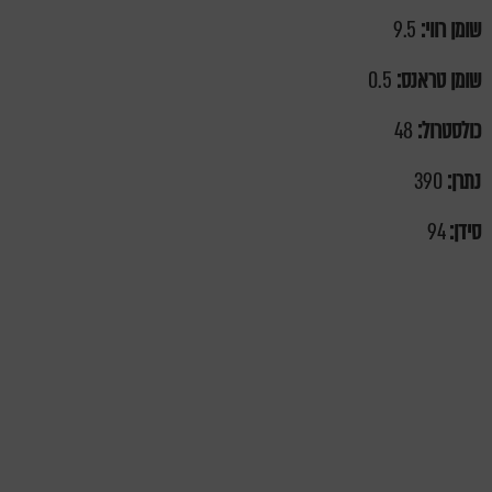
שומן רווי:
9.5
שומן טראנס:
0.5
כולסטרול:
48
נתרן:
390
סידן:
94