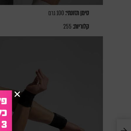
סימן תזונתי:
100 גרם
קלוריות:
255