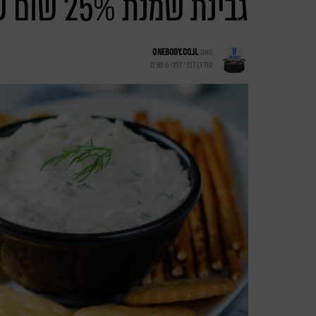
גבינת שמנת 25% שום שמיר – נפוליאון
מאת
ONEBODY.CO.IL
עודכן לפני
לפני 6 שנים