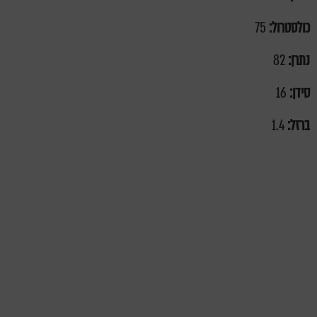
כולסטרול:
75
נתרן:
82
סידן:
16
ברזל:
1.4