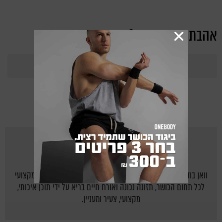
אהבת את הכתבה?
365
Points
מאת
ONEBODY.CO.IL
וואן בודי - אתר הכושר של ישראל: יוצרים לישראלים בית חם ומקצועי
לכל תחום הכושר, תזונה נכונה ואורח חיים בריא על ידי תוכן איכותי,
מקצועי, צעיר ומעניין.