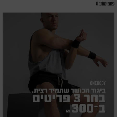
פחמימות:
0