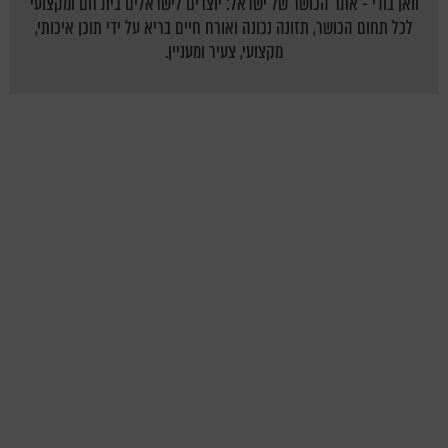
וואן בודי - אתר הכושר של ישראל: יוצרים לישראלים בית חם ומקצועי
לכל תחום הכושר, תזונה נכונה ואורח חיים בריא על ידי תוכן איכותי,
מקצועי, צעיר ומעניין.