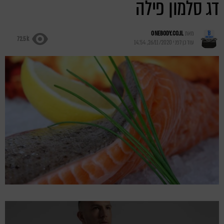
דג סלמון פילה
מאת
ONEBODY.CO.IL
72.5k
עודכן לפני
26/11/2020, 14:54