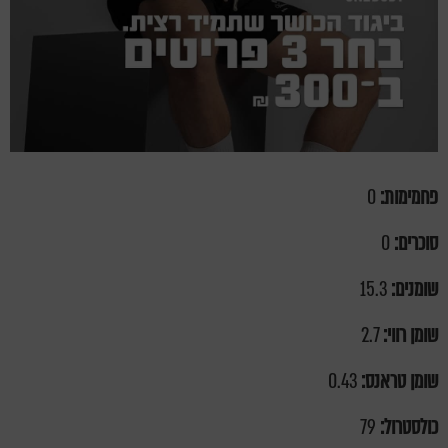
פחמימות:
0
סוכרים:
0
שומנים:
15.3
שומן רווי:
2.7
שומן טראנס:
0.43
כולסטרול:
79