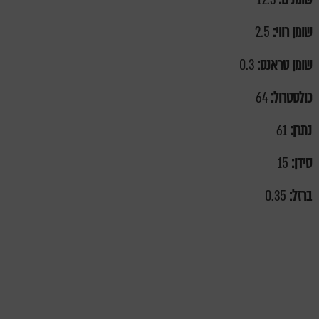
שומן רווי:
2.5
שומן טראנס:
0.3
כולסטרול:
64
נתרן:
61
סידן:
15
ברזל:
0.35