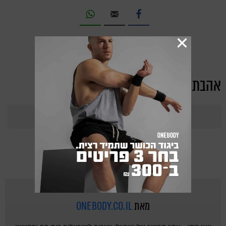
אהבת את הכתבה?
365
Points
מאת
ONEBODY.CO.IL