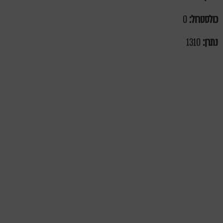
כולסטרול:
0
נתרן:
1310