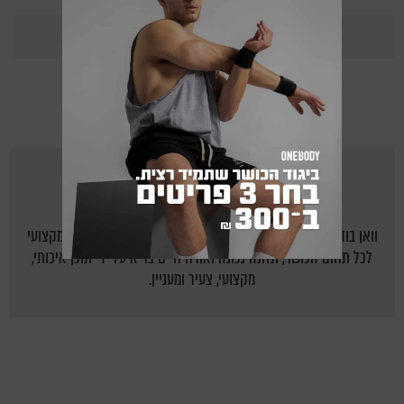
365
Points
מאת
ONEBODY.CO.IL
וואן בודי - אתר הכושר של ישראל: יוצרים לישראלים בית חם ומקצועי
לכל תחום הכושר, תזונה נכונה ואורח חיים בריא על ידי תוכן איכותי,
מקצועי, צעיר ומעניין.