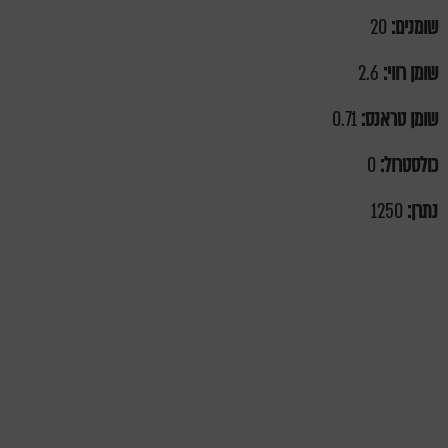
שומנים:
20
שומן רווי:
2.6
שומן טראנס:
0.71
כולסטרול:
0
נתרן:
1250