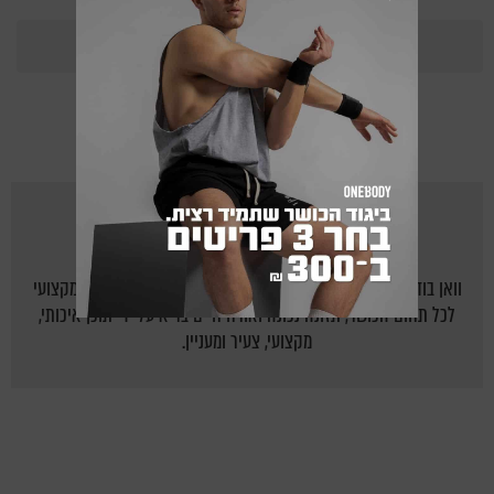
365
Points
מאת
ONEBODY.CO.IL
וואן בודי - אתר הכושר של ישראל: יוצרים לישראלים בית חם ומקצועי
לכל תחום הכושר, תזונה נכונה ואורח חיים בריא על ידי תוכן איכותי,
מקצועי, צעיר ומעניין.