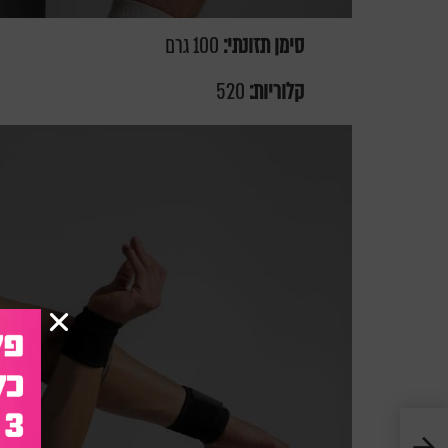
סימן תזונתי:
100 גרם
קלוריות:
520