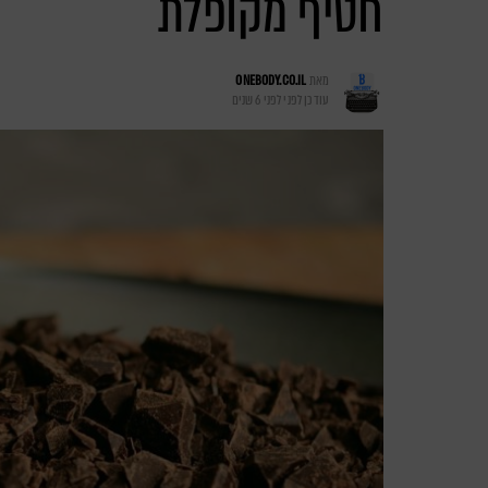
חטיף מקופלת
מאת
ONEBODY.CO.IL
עודכן לפני
לפני 6 שנים