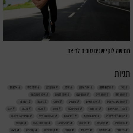
חמישה לוקיישנים טובים לריצה
תגיות
TRX
אבקת חלבון
אחרי אימון
אימון
אימון בטן
אימון ביתי
אימון גב
אימון חזה
אימון ידיים
אימון ישבן
אימון לנשים
אימון משקל גוף
אימון פלג גוף עליון
אימון רגליים
אימונים
אירובי
דיאטה
דנונה פרו
הורדת אחוזי שומן
חדר כושר
חטיפי חלבון
חיטוב
חלבון
טבעוני
יוגה
יטבתה PRO WHEY
ירידה במשקל
לפני אימון
מאמן כושר אישי
מוטיבציה באימונים
מסת שריר
משקולות
מתיחות
נינג'ה ישראל
סטריט וורקאוט
סקוואט
פול בודי
פחמימות
צ'יט מיל
קורונה
קליסטניקס
קרוספיט
ריצה