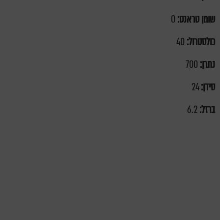
שומן טראנס:
0
כולסטרול:
40
נתרן:
700
סידן:
24
ברזל:
6.2