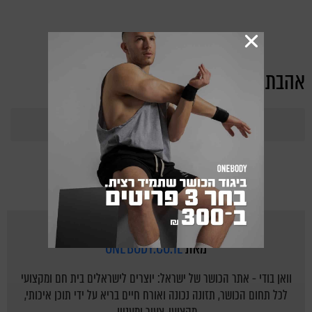
אהבת את הכתבה?
364
Points
מאת
ONEBODY.CO.IL
וואן בודי - אתר הכושר של ישראל: יוצרים לישראלים בית חם ומקצועי
לכל תחום הכושר, תזונה נכונה ואורח חיים בריא על ידי תוכן איכותי,
מקצועי, צעיר ומעניין.