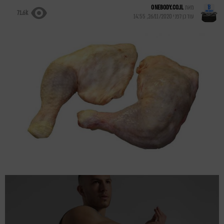
מאת
ONEBODY.CO.IL
71.6k
עודכן לפני
26/11/2020, 14:55