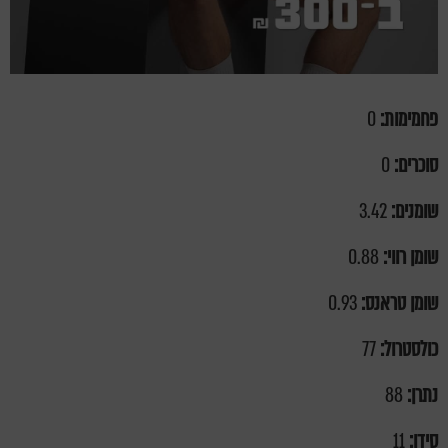
פחמימות:
0
סוכרים:
0
שומנים:
3.42
שומן רווי:
0.88
שומן טראנס:
0.93
כולסטרול:
77
נתרן:
88
סידן:
11