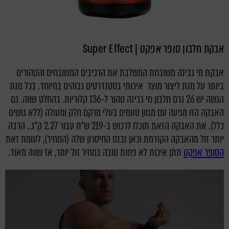
אבקת חלבון סופר אפקט | Super Effect
אבקת מי גבינה משובחת המשלבת את הרכיבים המשובחים והטהורים
ביותר על מנת ליצור מוצר איכותי בסטנדרטים גבוהים במיוחד. בכל מנת
הגשה יש 26 גרם חלבון מי גבינה טהור ל-136 קלוריות. בהחלט שווה. גם
האבקה הזו מגיעה עם מגוון טעמים בעלי מרקם חלק ומעולה (ללא גושים
כלל). את האבקה הזאת תוכלו לרכוש ב-219 ש"ח עבור 2.27 ק"ג.. הרבה
יותר זול מהאבקה הקודמת וכאן נכנס החיסרון שלה (המחיר), לעומת זאת
הסופר אפקט
תתן איכות לא פחות טובה במחיר זול יותר, אז שווה מאוד.