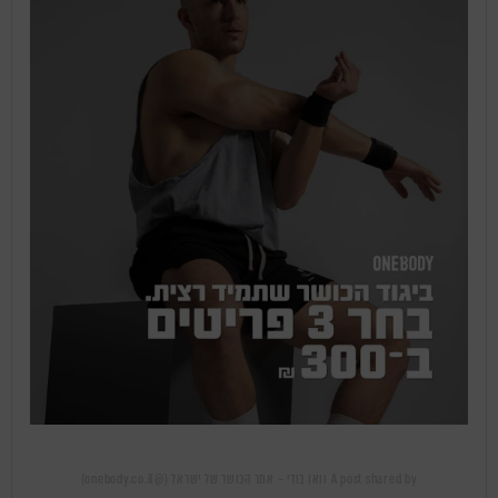
A post shared by וואן בודי – אתר הכושר של ישראל (@onebody.co.il)