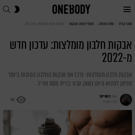
חי
SWITCH
SKIN
Menu
עמוד הבית
You are here:
עולם התזונה
תוספי תזונה ואבקות
אבקות חלבון מומלצות: עדכון חדש מ-2022
אבקות חלבון מומלצות: עדכון חדש
מ-2022
אבקות חלבון מומלצות- נרכז את אבקות החלבון הטובות ביותר
שניתן למצוא היום בשוק עבור בניית מסת שריר.
מאת
רן שוייצר
76k
לפני 4 שנים