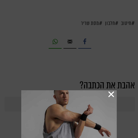
חיטוב
חלבון
מסת שריר
אהבת את הכתבה?
368
Points