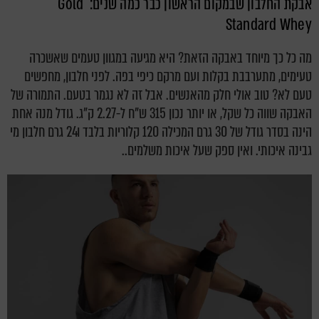
אבקת החלבון שבמקום הראשון כבר כמה שנים: Gold
Standard Whey
מה כל כך מיוחד באבקה הזאת? היא מגיעה במגוון טעמים שאשכרה
טעימים, מתערבבת בקלות ועם מרקם כיפי בפה. לפני חלבון, מחפשים
טעם לא? טוב אולי חלק מהאנשים. אבל זה לא נגמר בטעם. התמורה של
האבקה שווה כל שקל, או יותר נכון 315 ש"ח ל-2.27 ק"ג. גודל מנה אחת
הינה בסדר גודל של 30 גרם המכילה 120 קלוריות בלבד ו24 גרם חלבון מי
גבינה איכותי. ואין ספק שעל איכות משלמים..