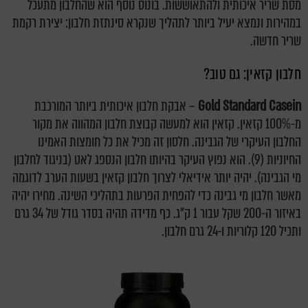
מסת שריר איכותית ולהתאוששות. בונוס נוסף הוא שהחלבון מתעכל
במהירות ונמצא יעיל ביותר לתהליך שנקרא סינתזת חלבון: יצירת רקמת
שריר חדשה.
חלבון קזאין: גם טוב?
Gold Standard Casein
– אבקת חלבון איכותית ביותר המורכבת
מ-100% קזאין. קזאין הוא למעשה קבוצת חלבון המהווה את מקור
החלבון העיקרי של הגבינה. חלסון זה מכיל את כל חומצות האמינו
החיוניות (9). הוא נפוץ העיקר בהיותו חלבון הנספג לאט (בניגוד לחלבון
מי הגבינה). יהיה יותר אידיאלי לצרוך חלבון קזאין בשעות הערב לדוגמה
מאשר חלבון מי גבינה כדי להפחית הפרעות בתהליכי השינה. מחירו יהיה
באיזור ה-200 שקל עבור 1 ק"ג. כף מדידה תהיה בסדר גודל של 34 גרם
ותכיל 120 קלוריות ו-24 גרם חלבון.