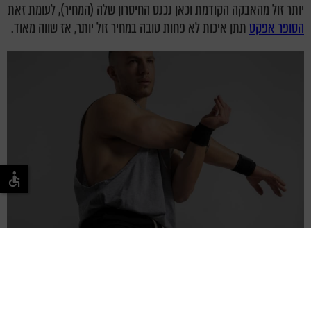
יותר זול מהאבקה הקודמת וכאן נכנס החיסרון שלה (המחיר), לעומת זאת
הסופר אפקט
תתן איכות לא פחות טובה במחיר זול יותר, אז שווה מאוד.