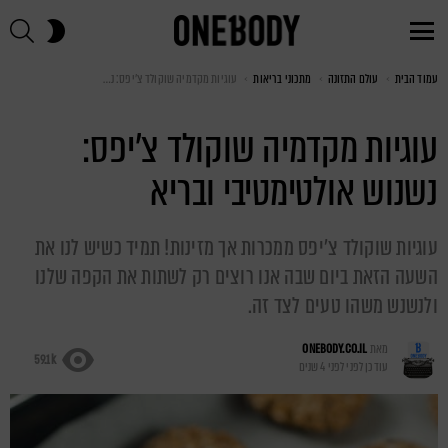
חי
SWITCH
SKIN
Menu
עמוד הבית
You are here:
עולם התזונה
מתכוני בריאות
עוגיות מקדמיה שוקולד צ’יפס: נשנוש אולטימטיבי ובריא
עוגיות מקדמיה שוקולד צ’יפס:
נשנוש אולטימטיבי ובריא
עוגיות שוקולד צ'יפס ממכרות אך מזינות! תמיד כשיש לנו את
השעה הזאת ביום שבה אנו רוצים רק לשתות את הקפה שלנו
ולנשנש משהו טעים לצד זה.
מאת
ONEBODY.CO.IL
59.1k
עודכן לפני
לפני 4 שנים