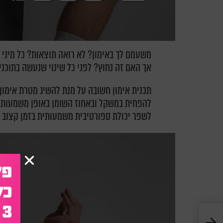
משעמם לך באימון? לא רואה תוצאות? כל מיני ס
אך האם זה נחוץ? לפני כל שינוי שנעשה בתוכנית
תכנית אימון חשובה על מנת להשיג מטרת אימון 
להפחית במשקל ובאחוז השומן באופן משמעותי, 
לשפר יכולת ספורטיבית משמעותית בזמן קצוב ו