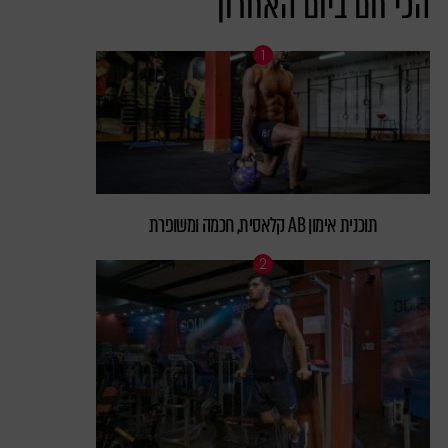
הכי חם ביום האחרון
תוכנית אימון AB קלאסית, חכמה ומשופרת