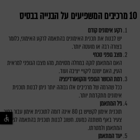
10 מרכיבים המשפיעים על הבנייה בבסיס
רקע אימונים קודם
יש לבנות את תכנית האימונים בהתאמה לרקע האימוני, כלומר
בצורה רבה או מועטה יותר.
מצב גופני נוכחי
האם המתאמן לוקה במחלה מסוימת, מהו מצבו הגופני למראית
העין, האם ישנם ליקויי יציבה ועוד.
רמת הכושר הגופני והקואורדינציה
ככל שהרמה של מרכיבים אלו גבוהה יותר ניתן לבנות תוכנית
אימונים מתקדמת יותר.
גיל המתאמן
תוכנית אימון לקשיש בן 80 אינה דומה לתוכנית אימון עבור בחור
צעיר באף משתנה כמעט. חשוב לבנות תוכנית בהתאמה לגיל
המתאמן ולמטרתו.
יעד המתאמן