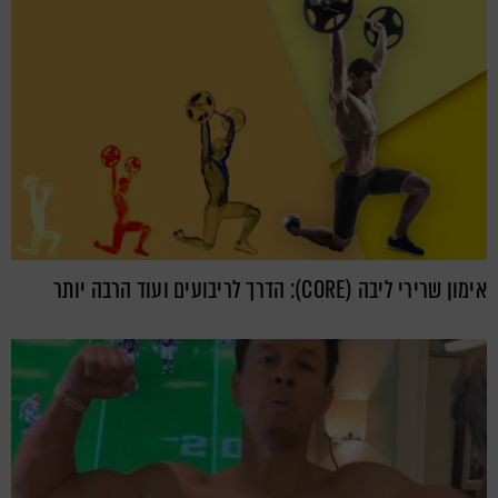
אימון שרירי ליבה (CORE): הדרך לריבועים ועוד הרבה יותר