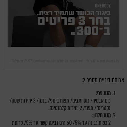
Nov 16, 2019 at 11:09pm PST
A post shared by וואן בודי – אתר הכושר של ישראל (@onebody.co.il)
on
ארוחת ביניים מספר 2:
מנת פרי:
כוס אבטיח/ כוס ענבים/ תפוח בינוני/ בננה/ 3 יחידות שסק/
נקטרינה/ תפוז/ 2 יחידות קלמנטינה.
מנת חלבון:
2 כפות גבינה עד 5%/ 60 גרם גבינה קשה עד 5%/ פרוסת