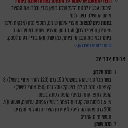
רוצה להתאמן או לשמור על התזונה בצורה הטובה ביותר?
היכנסו עכשיו לחנות הדגל שלנו בוואן בודי, ובחרו את המוצר
אימון המושלם בשבילכם!
בחנות ניתן למצוא:
מוצרי אימון שונים, תוספי מזון (אבקות חלבון
וגיינרים, חטיפי חלבון) ועוד המון מוצרים שונים במחיר הטוב
ביותר ובאיכות הגבוהה ביותר, כמו שרק וואן בודי יודעים לספק.
למעבר לחנות לחצו כאן>>
ארוחת צהריים:
מנת חלבון:
בשר מכל סוג שהוא במשקל 150 גרם (120 לערך אחרי בישול)/ 3
קציצות/ מנת דג לבן במשקל 200 גרם (150 אחרי בישול)/
קופסה וחצי טונה במים/ קופסה טונה בשמן.
או 1.5 כוסות של קטניות לאחר בישול (אפונה, עדשים, שעועית)/
200 גרם פסטרמה לייט/ 2 יחידות מוצרי טבעול או מוצרים
תעשייתיים אחרים
מנת שומן: