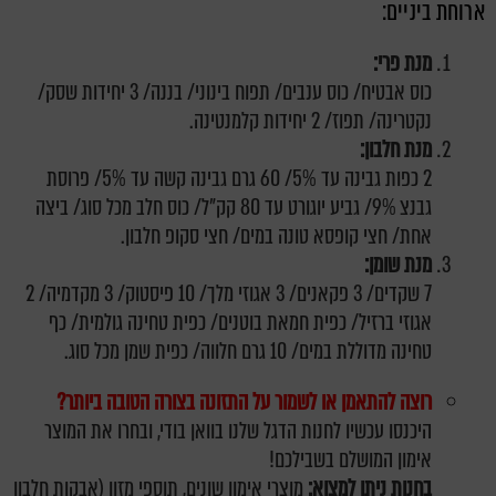
ארוחת ביניים:
מנת פרי:
כוס אבטיח/ כוס ענבים/ תפוח בינוני/ בננה/ 3 יחידות שסק/
נקטרינה/ תפוז/ 2 יחידות קלמנטינה.
מנת חלבון:
2 כפות גבינה עד 5%/ 60 גרם גבינה קשה עד 5%/ פרוסת
גבנצ 9%/ גביע יוגורט עד 80 קק"ל/ כוס חלב מכל סוג/ ביצה
אחת/ חצי קופסא טונה במים/ חצי סקופ חלבון.
מנת שומן:
7 שקדים/ 3 פקאנים/ 3 אגוזי מלך/ 10 פיסטוק/ 3 מקדמיה/ 2
אגוזי ברזיל/ כפית חמאת בוטנים/ כפית טחינה גולמית/ כף
טחינה מדוללת במים/ 10 גרם חלווה/ כפית שמן מכל סוג.
רוצה להתאמן או לשמור על התזונה בצורה הטובה ביותר?
היכנסו עכשיו לחנות הדגל שלנו בוואן בודי, ובחרו את המוצר
אימון המושלם בשבילכם!
בחנות ניתן למצוא:
מוצרי אימון שונים, תוספי מזון (אבקות חלבון