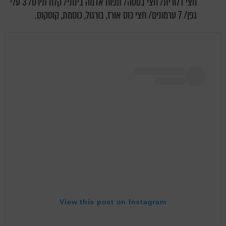
חצי דלורית/ חצי בטטה/ תפוח אדמה בינוני/ קלח תירס/ 3 עלי
גפן/ 7 ערמונים/ חצי כוס אורז, בורגול, כוסמת, קוסקוס.
View this post on Instagram