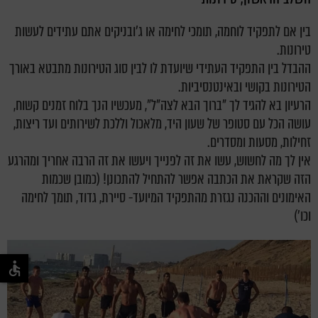
בין אם לתפקיד לוחמה, תומכי לחימה או ג'ובניקים אתם עתידים לעשות
טירונות.
ההבדל בין התפקיד העתידי שיועדת לו לבין סוג הטירונות מתבטא באורך
הטירונות בקושי ובאינטנסיביות.
הרעיון בא להגיד לך "ברוך הבא לצה"ל", מעכשיו הנך בלוח זמנים קשוח,
עושה הכל עם סטופר של שעון היד, מלאכול וללכת לשירותים ועד ריצות,
זחילות, מסעות ומסדרים.
אין לך מה לחשוש, עשו את זה לפנייך ויעשו את זה הרבה אחריך ומהרגע
הזה שקראת את הכתבה אפשר להתחיל להתכונן! (כמובן שכמות
האימונים וההכנה נגזרת מהתפקיד המיועד- סיירת, גדוד, תומך לחימה
וכו')