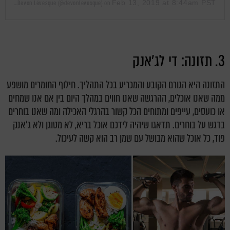
Feb 13, 2019 at 8:44am PST
A post shared by Devon Lévesque (@devonlevesque)
on
3. תזונה: די לג'אנק
התזונה היא הגורם הקובע והמכריע בכל התהליך. חילוף החומרים מושפע
ממה שאנו אוכלים, ההרגשה שאנו חווים במהלך היום בין אם אנו שמחים
או כועסים, עייפים ומתוחים הכל קשור בהרגלי האכילה ומה שאנו בוחרים
בדגש על בוחרים. תדאגו שיהיה לידכם אוכל בריא, לא מטוגן ולא ג'אנק
פוד, כל אוכל שהוא מבושל עם שמן רב הוא קשה לעיכול.