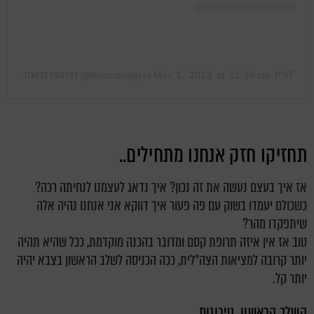
Mar 1, 2019 at 11:36am PST
A post shared by FITNESS COLLEGE (@fitness.college)
on
תחזיקו חזק אנחנו מתחילים..
אז איך בעצם נעשה את זה נכון? איך נדאג לעצמנו לנחיתה רכה?
כשכולם יעמדו בשוק עם פה פעור איך דווקא אני אנחנו נהיה אלה
שיתפקדו מהר?
טוב אז אין איזה תרופת קסם ומדובר בהכנה מוקדמת, ככל שהיא תהיה
יותר קרובה למציאות הצה"לית, ככה הכניסה לשלב הראשון בצבא יהיה
יותר קל.
השלב הראשון, טירונות