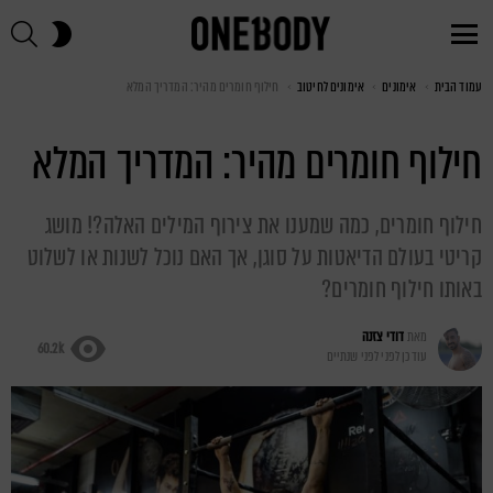
חי
SWITCH
SKIN
Menu
עמוד הבית
You are here:
אימונים
אימונים לחיטוב
חילוף חומרים מהיר: המדריך המלא
חילוף חומרים מהיר: המדריך המלא
חילוף חומרים, כמה שמענו את צירוף המילים האלה?! מושג
קריטי בעולם הדיאטות על סוגן, אך האם נוכל לשנות או לשלוט
באותו חילוף חומרים?
מאת
דודי צזנה
60.2k
עודכן לפני
לפני שנתיים