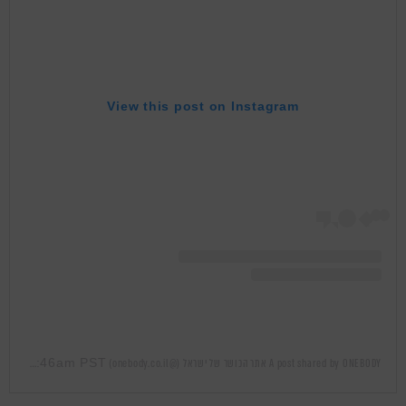
View this post on Instagram
Feb 14, 2019 at 12:46am PST
A post shared by ONEBODY אתר הכושר של ישראל (@onebody.co.il)
on