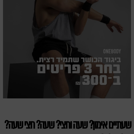
שעתיים אימון? שעה וחצי? שעה? חצי שעה?