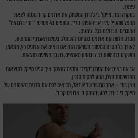
עצמך.
במקרה הזה, מייקל בי ג'ורדן המשחק את אדוניס קריד מנסה לצאת
מהצל שהטיל עליו אביו אפולו קריד, המופיע ב4 מסרטי "רוקי בלבואה"
המוכרים והגדולים בכל הזמנים.
הסרט מלווה את אדוניס בנסיונו להשתלב בעולם האגרוף המקצועי,
לאורך כל הסרט המעורר השראה הזה אנו רואים את אדוניס רץ, מתאמן
ומשקיע בנחישות רבה ובהמון מאמצים, רק כך משיגים תוצאות.
אז אם ראית את הסרט "קריד" ותהית לעצמך איך הגיע מייקל לתוצאות
המרשימות הללו, הגיע למקום הנכון.
וואן בודי – אתר הכושר של ישראל, מביאים לכם את תכנית האימונים של
מייקל בי ג'ורדן למען התפקיד 'אדוניס קריד'.