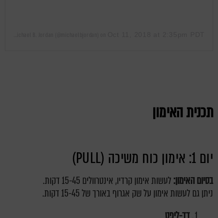
Oct 11, 2018 at 2:35pm PDT
A post shared by Michael B. Jordan (@michaelbjordan)
on
תכנית האימון
יום 1: אימון כוח משיכה (PULL)
בסיום האימון:
לעשות אימון קרדיו, אינטרוולים 15-45 דקות.
ניתן גם לעשות אימון על שק אגרוף באורך של 15-45 דקות.
דד-ליפט