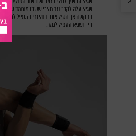
שגיא המשיך לחצי הגמר ושם שוב הפוליטיקה ג
שגיא עלה לקרב נגד מצרי ששמו מוחמד עבדלאל 
התקשה אך הטיל אותו בוואזרי והעפיל לגמר בסי
היד ושגיא העפיל לגמר.