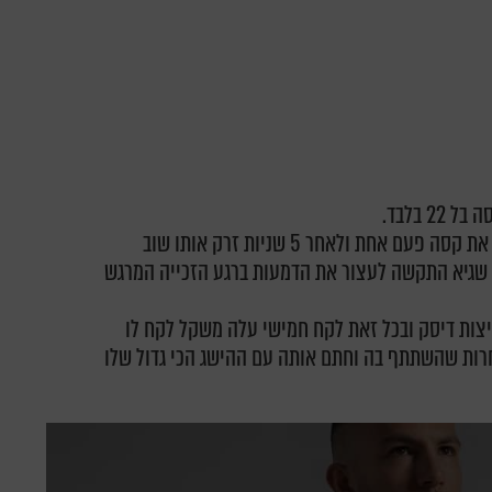
 בלבד.
הקרב היה קשה ודי מותח עד ששגיא הגיע הטיל את קסה פעם אחת ולאחר 5 שניות זרק אותו שוב
!! שגיא התקשה לעצור את הדמעות ברגע הזכייה המרגש
וקי שבאולימפיאדת ריו התחרה עם 2 פריצות דיסק ובכל זאת לקח חמישי עלה משקל לקח לו
חרות שהשתתף בה וחתם אותה עם ההישג הכי גדול שלו