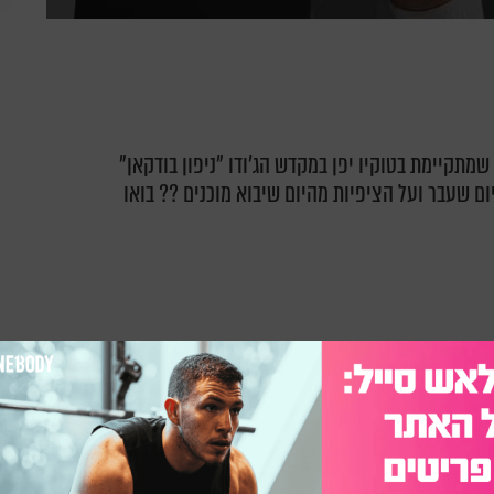
מתקיימת בטוקיו יפן במקדש הג'ודו "ניפון בודקאן"
ם שעבר ועל הציפיות מהיום שיבוא מוכנים ?? בואו
טן ב39 שניות באיפון ברבע הגמר.
הוא הודח במפתיע ע"י יריב אוזבקי שבהמשך היום זכה