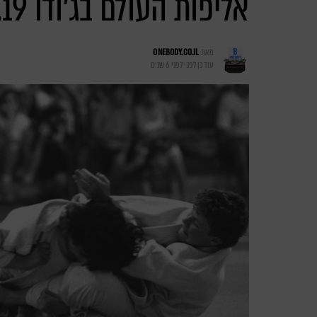
אליפות העולם בג'ודו 28.8.19
מאת
ONEBODY.CO.IL
עודכן לפני
לפני 6 שנים