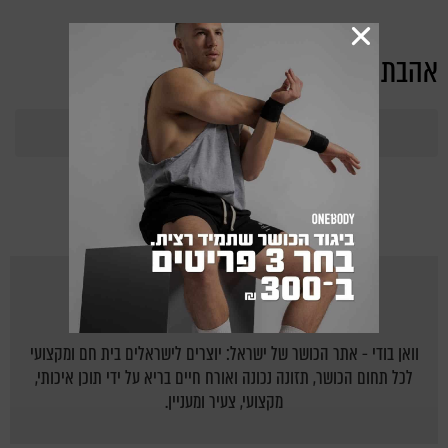
אהבת את הכתבה?
365
Points
מאת
ONEBODY.CO.IL
וואן בודי - אתר הכושר של ישראל: יוצרים לישראלים בית חם ומקצועי
לכל תחום הכושר, תזונה נכונה ואורח חיים בריא על ידי תוכן איכותי,
מקצועי, צעיר ומעניין.