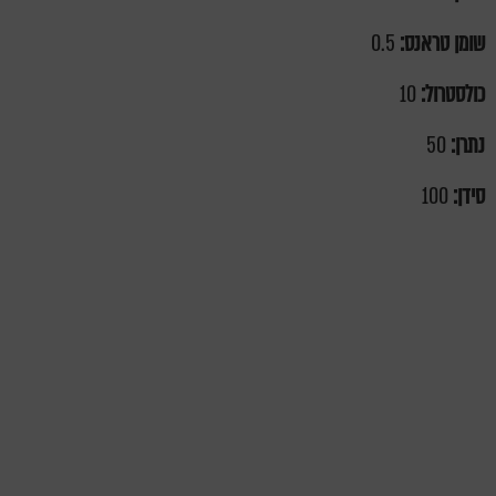
שומן טראנס:
0.5
כולסטרול:
10
נתרן:
50
סידן:
100