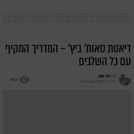
דיאטת סאות' ביץ' – המדריך המקיף
עם כל השלבים
מאת
דודי צזנה
68.8k
עודכן לפני
26/11/2020, 14:55