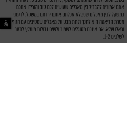
אתם אמורים להבדיל בין מאכלים שעושים לכם טוב והורידו אתכם
במשקל לבין מאכלים שכשלא אכלתם אותם ירדתם במשקל. לדעתי
מטרת הדיאטה היא לחנך ולתת מבט על מאכלים שמטיבים עם הגוף
וכאלו שלא. אם אינכם מסוגלים לשמור ולשים גבולות מומלץ לחזור
לשלבים 1-2.
לסיכום
דיאטת סאות' ביץ' מנסה לבנות לנו ארגז כלים והסתכלות וראיה חכמה
על אכילה נכונה, אך לאורך זמן נדרש גיוון וידע נרחב יותר על אכילה
נכונה.
קיים חשש כי הדיאטה תשעמם ונתחיל לאכול שוב מאכלים שאינם
בריאים ולכן חשוב לדעת לעשות את האיזון, לאכול מכל דבר במידה
הנכונה ולהקשיב לגוף.
בזמן האכילה אני ממליץ לא להתעסק בשום דבר אחר, לפנות 20 דקות
לאכילה, ללעוס היטב וליהנות מכל ביס, להקשיב לגוף כדי להבין מתי מגיע
תחושת השובע. אין צורך לסיים את כל מה ששמו לנו בצלחת, נסו
להקשיב לגוף מתי הוא מסופק מהאוכל. רובנו בזמן האכילה מתעסקים