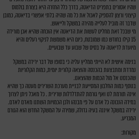
שהיו אסורים בתפריט הדיאטה, בדרך כלל החזרה היא בצורת בולמוס
קיצוני ורצון להספיק לאכול את כל מה שהיה בלתי אפשרי בדיאטה, כמובן
שדבר זה מוביל לעלייה מהירה במשקל ולייאוש.
מי שבכל זאת מחליט לעשות את הדיאטה אין הוכחה שהיא אכן מורידה
15 קילו בחודש כמו שמובטח, כיום היא משמשת לניקוי רעלים והיא
מיועדת לדיאטה על בסיס של שבוע עד שבועיים.
בנימה אישית לא הייתי ממליץ עליה כי בסופו של דבר ירידה במשקל
נמדדת ומתבצעת בהכנסה והוצאה קלורית יומית, כמות הקלוריות
שהכנסנו אל מול הכמות שהוצאנו.
בנוסף כמות החלבון המסייעת לבניית מערכת השרירים מעטה כך שהיא
אינה תורמת לנו ואף גורמת להתדלדלות שרירית . כל מאכל ניתן לצרוך
במידה הנכונה כל אדם על פי מבנהו ולכן הכמויות השתנו מאדם לאדם.
ירידה במשקל איננה בעיה גדולה, שמירה על המשקל החדש הוא הגורם
המכריע.
מקורות: