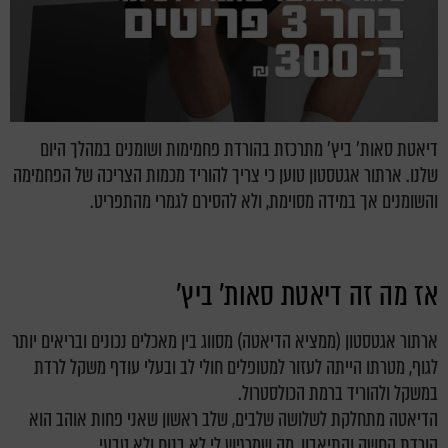
דיאטת סאות' ביץ' מתרכזת בהורדת פחמימות ושומנים במהלך היום
שלנו. ארתור אגטסטון טוען כי צריך להוריד מכמות הצריכה של הפחמימה
והשומנים אך במידה מסוימת, ולא להסירם לגמרי מהתפריט.
אז מה זה דיאטת סאות' ביץ'
ארתור אגטסטון (ממציא הדיאטה) מסווג בין מאכלים נכונים ובריאים יותר
לגוף, מטרתו הייתה לעזור למטופלים חולי לב ובעלי עודף משקל לרדת
במשקל ולהוריד ברמת הכולסטרול.
הדיאטה מתחלקת לשלושה שלבים, שלב ראשון שאני פחות אוהב הוא
הורדת החשק והתיאבון, מה שמרגיש לי לא בנוח ולא טבעי.