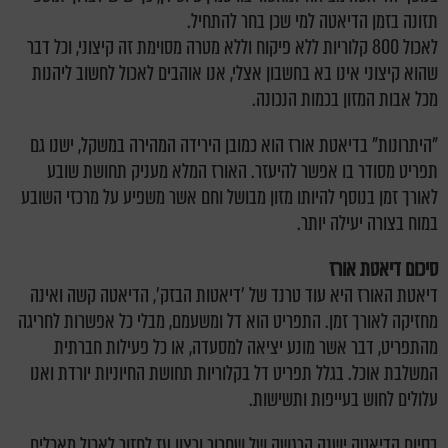
תזונה בזמן הדיאטה למי שכן בחר להתחיל.
לאכול 800 קלוריות ללא פיקוח וללא מטרה מסוימת זה קיצוני, וכל דבר
שהוא קיצוני אינו בא בחשבון אצלי, אנו אוהבים לאכול לחשוב ליהנות
מכל אבות המזון בכמות הנכונה.
"היתרונות" בדיאטת אורז הוא כמובן הירידה המהירה במשקל, ישנו גם
תפריט מסודר בו אפשר להיעזר. האורז המלא מעניק תחושת שובע
לאורך זמן בנוסף להיותו מזון מבושל וחם אשר משפיע על מרכזי השובע
במוח בצורה יעילה יותר.
סיכום דיאטת אורז
דיאטת האורז היא עוד טרנד של 'דיאטות הבזק', הדיאטה קשה ואינה
מחזיקה לאורך זמן. התפריט הוא דל ומשעמם, מבלי כל אפשרות לחריגה
מהתפריט, דבר אשר מונע יציאה למסעדה, או כל פעילות חברתית
המשלבת אוכל. בגלל תפריט דל בקלוריות תחושת החיוניות יורדת ואנו
עלולים לחוש בעייפות ותשישות.
בסיום הדיאטה ישנה הרגשה של שחרור ורצון עז לחזור לאכול מאכלים