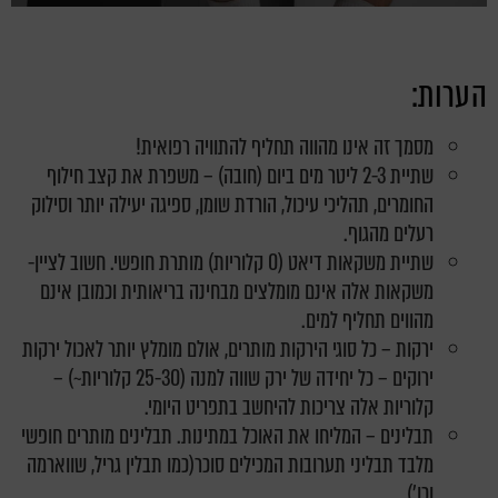
הערות:
מסמך זה אינו מהווה תחליף להתוויה רפואית!
שתיית 2-3 ליטר מים ביום (חובה) – משפרת את קצב חילוף
החומרים, תהליכי עיכול, הורדת שומן, ספיגה יעילה יותר וסילוק
רעלים מהגוף.
שתיית משקאות דיאט (0 קלוריות) מותרת חופשי. חשוב לציין-
משקאות אלה אינם מומלצים מבחינה בריאותית וכמובן אינם
מהווים תחליף למים.
ירקות – כל סוגי הירקות מותרים, אולם מומלץ יותר לאכול ירקות
ירוקים – כל יחידה של ירק שווה למנה (25-30 קלוריות~) –
קלוריות אלה צריכות להיחשב בתפריט היומי.
תבלינים – המליחו את האוכל במתינות. תבלינים מותרים חופשי
מלבד תבליני תערובות המכילים סוכר(כמו תבלין גריל, שווארמה
וכו')