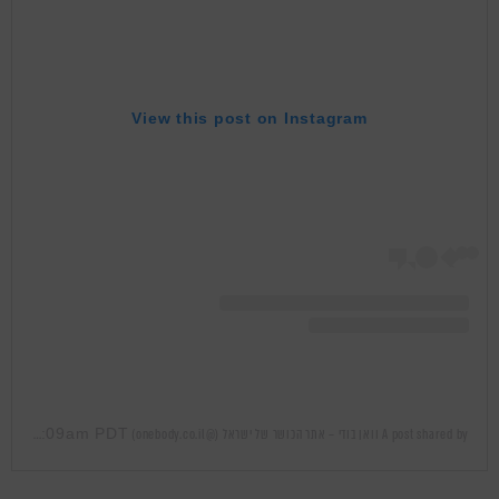
View this post on Instagram
May 14, 2020 at 1:09am PDT
A post shared by וואן בודי – אתר הכושר של ישראל (@onebody.co.il)
on