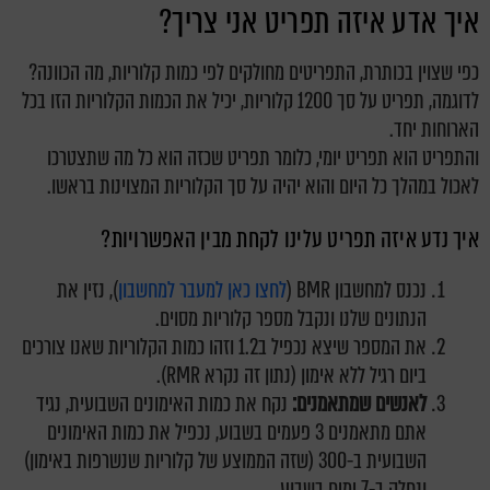
איך אדע איזה תפריט אני צריך?
כפי שצוין בכותרת, התפריטים מחולקים לפי כמות קלוריות, מה הכוונה?
לדוגמה, תפריט על סך 1200 קלוריות, יכיל את הכמות הקלוריות הזו בכל
הארוחות יחד.
והתפריט הוא תפריט יומי, כלומר תפריט שכזה הוא כל מה שתצטרכו
לאכול במהלך כל היום והוא יהיה על סך הקלוריות המצוינות בראשו.
איך נדע איזה תפריט עלינו לקחת מבין האפשרויות?
נכנס למחשבון BMR (
לחצו כאן למעבר למחשבון
), נזין את
הנתונים שלנו ונקבל מספר קלוריות מסוים.
את המספר שיצא נכפיל ב1.2 וזהו כמות הקלוריות שאנו צורכים
ביום רגיל ללא אימון (נתון זה נקרא RMR).
לאנשים שמתאמנים:
נקח את כמות האימונים השבועית, נגיד
אתם מתאמנים 3 פעמים בשבוע, נכפיל את כמות האימונים
השבועית ב-300 (שזה הממוצע של קלוריות שנשרפות באימון)
ונחלק ב-7 ימים בשבוע.