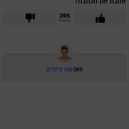
אהבת את הכתבה?
395
Points
מאת
שחר סילברמן