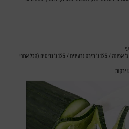
125 ג' אורז / 170 ג' בורגול / 225 ג' אפונה / 125 ג' תירס גרעינים / 125 ג' גריסים (הכל אחרי