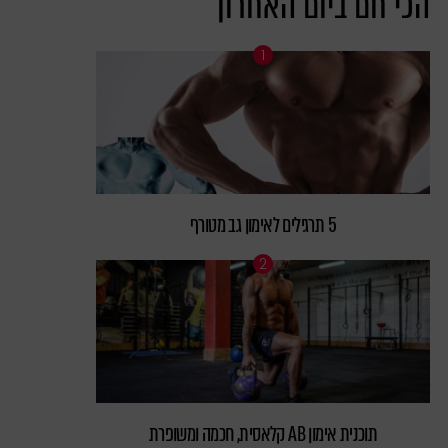
הכי חם ביום האחרון
5 תרגילים לאימון גב מטורף
תוכנית אימון AB קלאסית, חכמה ומשופרת