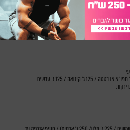
מעדן סויה גו טבעי / תות (20 ג' חלבון) / סקופ אבקת חלבון צמחית + 200 מ"ל חלב סויה לייט /
פרי (תפוח/ בננה/ אפרסק / 5 משמשים / 225 ג' מלון/ 250 ג' אבטיח) / חטיף אנרגיה עד